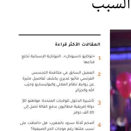
 السبب
المقالات الأكثر قراءة
«نوكليو ناسيونال».. النيونازية الإسبانية تخلع
1
قناعها
العميل السابق في مكافحة التجسس
2
الفرنسي ماثيو غديري يكشف تفاصيل مثيرة
عن روابط نظام الملالي والبوليساريو وحزب
الله والجزائر
تأشيرة الدخول للولايات المتحدة: مواطنو 30
3
دولة إفريقية مطالبون بدفع كفالة تصل إلى
20 ألف دولار
أضخم ثلاثة سدود بالمغرب: هل حافظت على
4
نسب ملئها رغم موجات الحر الصيفية؟