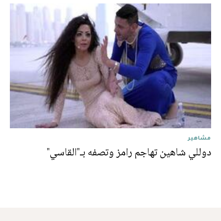
مشاهير
دوللي شاهين تهاجم رامز وتصفه بـ"القاسي"