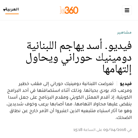
العربية
▾
مشاهير
فيديو. أسد يهاجم اللبنانية
دومينيك حوراني ويحاول
إلتهامها
فيديو
تعرضت اللبنانية دومينيك حوراني إلى مقلب خطير
ومرعب كاد يودي بحياتها، وذلك أثناء استضافتها في أحد البرامج
الكويتية، إذ أقدم الممثل الكويتي ومقدم البرنامج على جعل أسدا
ينقض عليها محاولا التهامها، مما أصابها برعب وخوف شديدين،
وهو ما آثار استياء متتبعيه الذين اعتبروا أن الأمر خارج عن نطاق
الضحك.
في 09/04/2016 على الساعة 15:18