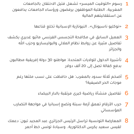
1
رسوم «التوقيت الميسر» تشعل فتيل الاحتقان بالجامعات
المغربية.. الطلبة الموظفون يرفضون ورؤساء الجامعات يدافعون
عن استقلاليتهم المالية
2
«نوكليو ناسيونال».. النيونازية الإسبانية تخلع قناعها
3
العميل السابق في مكافحة التجسس الفرنسي ماثيو غديري يكشف
تفاصيل مثيرة عن روابط نظام الملالي والبوليساريو وحزب الله
والجزائر
4
تأشيرة الدخول للولايات المتحدة: مواطنو 30 دولة إفريقية مطالبون
بدفع كفالة تصل إلى 20 ألف دولار
5
أضخم ثلاثة سدود بالمغرب: هل حافظت على نسب ملئها رغم
موجات الحر الصيفية؟
6
تفاصيل منشأة رياضية كبرى مرتقبة بالدار البيضاء
7
حرب الأرقام تعمق أزمة سبتة وتضع إسبانيا في مواجهة التضارب
المؤسساتي
8
المعارضة التونسية تراسل الرئيس الجزائري عبد المجيد تبون: دعمك
لقيس سعيد يكرس الدكتاتورية.. وسيادة تونس خط أحمر