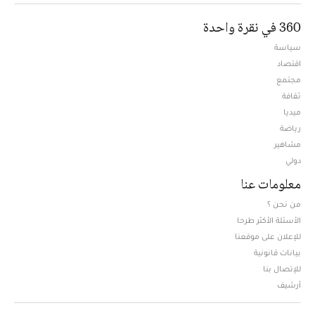
360 في نقرة واحدة
سياسة
اقتصاد
مجتمع
ثقافة
ميديا
Opens in new window
رياضة
مشاهير
دولي
معلومات عنا
من نحن ؟
الأسئلة الأكثر طرحا
للإعلان على موقعنا
بيانات قانونية
للإتصال بنا
أرشيف