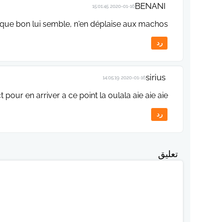
BENANI
2020-01-16 15:01:45
e que bon lui semble, n'en déplaise aux machos.
رد
sirius
2020-01-16 14:05:19
 pour en arriver a ce point la oulala aie aie aie
رد
تعليق