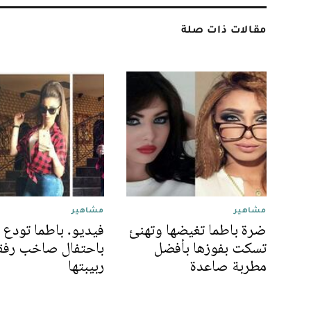
مقالات ذات صلة
مشاهير
مشاهير
ضرة باطما تغيضها وتهنئ
تسكت بفوزها بأفضل
باحتفال صاخب رفق
مطربة صاعدة
ربيبتها