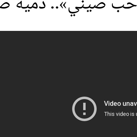
«حب صيني».. دمية ص