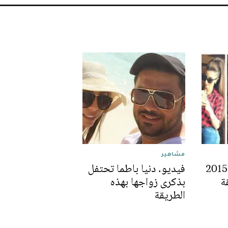
مشاهير
فيديو. باطما تودع 2015
فيديو. دنيا باطما تحتفل
ة
بذكرى زواجها بهذه
الطريقة