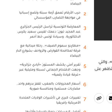
البيضاء
حرب الأرقام تعمق أزمة سبتة وتضع إسبانيا
2
في مواجهة التضارب المؤسساتي
المعارضة التونسية تراسل الرئيس الجزائري
3
عبد المجيد تبون: دعمك لقيس سعيد يكرس
الدكتاتورية.. وسيادة تونس خط أحمر
«مطارِدو سموم الصيف».. رحلة ميدانية مع
4
فرقة لمكافحة القوارض والزواحف بشوارع الدار
البيضاء
 والتي
تقرير أمني يكشف المستور: «أيادي جزائرية»
5
تظهر على
وجهت الاقتحام الجماعي لسبتة ومليلية عبر
«غرفة قيادة رقمية»
أسعار المحروقات بالمغرب تقفز بدرهم واحد..
6
مضاربات مستمرة ومنافسة صورية
تغييرات كبرى في تأشيرات الولايات المتحدة
7
الأمريكية بإفريقيا
أفضل 5 مسارات جوية بإفريقيا وأكثرها