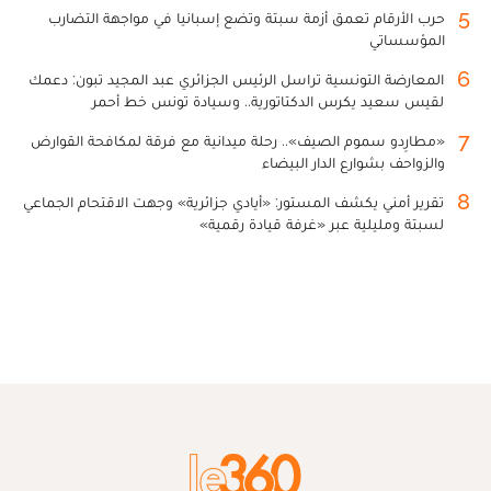
5
حرب الأرقام تعمق أزمة سبتة وتضع إسبانيا في مواجهة التضارب
المؤسساتي
6
المعارضة التونسية تراسل الرئيس الجزائري عبد المجيد تبون: دعمك
لقيس سعيد يكرس الدكتاتورية.. وسيادة تونس خط أحمر
7
«مطارِدو سموم الصيف».. رحلة ميدانية مع فرقة لمكافحة القوارض
والزواحف بشوارع الدار البيضاء
8
تقرير أمني يكشف المستور: «أيادي جزائرية» وجهت الاقتحام الجماعي
لسبتة ومليلية عبر «غرفة قيادة رقمية»