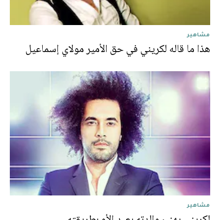
مشاهير
هذا ما قاله لکريني في حق الأمير مولاي إسماعيل
مشاهير
لکريني يهنئ والدته بعيد الأم بطريقته