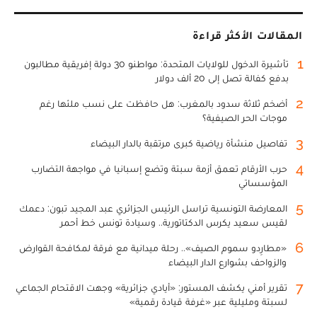
المقالات الأكثر قراءة
1
تأشيرة الدخول للولايات المتحدة: مواطنو 30 دولة إفريقية مطالبون
بدفع كفالة تصل إلى 20 ألف دولار
2
أضخم ثلاثة سدود بالمغرب: هل حافظت على نسب ملئها رغم
موجات الحر الصيفية؟
3
تفاصيل منشأة رياضية كبرى مرتقبة بالدار البيضاء
4
حرب الأرقام تعمق أزمة سبتة وتضع إسبانيا في مواجهة التضارب
المؤسساتي
5
المعارضة التونسية تراسل الرئيس الجزائري عبد المجيد تبون: دعمك
لقيس سعيد يكرس الدكتاتورية.. وسيادة تونس خط أحمر
6
«مطارِدو سموم الصيف».. رحلة ميدانية مع فرقة لمكافحة القوارض
والزواحف بشوارع الدار البيضاء
7
تقرير أمني يكشف المستور: «أيادي جزائرية» وجهت الاقتحام الجماعي
لسبتة ومليلية عبر «غرفة قيادة رقمية»