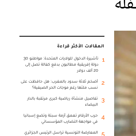
فلة
المقالات الأكثر قراءة
تأشيرة الدخول للولايات المتحدة: مواطنو 30
1
دولة إفريقية مطالبون بدفع كفالة تصل إلى
20 ألف دولار
أضخم ثلاثة سدود بالمغرب: هل حافظت على
2
نسب ملئها رغم موجات الحر الصيفية؟
تفاصيل منشأة رياضية كبرى مرتقبة بالدار
3
البيضاء
حرب الأرقام تعمق أزمة سبتة وتضع إسبانيا
4
في مواجهة التضارب المؤسساتي
المعارضة التونسية تراسل الرئيس الجزائري
5