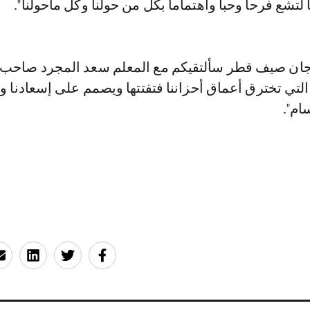
 لتشع فرحاً وحباً واهتماماً بكل من حولنا وكل ماحولنا".
جان صيف قطر سألتقيكم مع المعلم سعد المجرد صاحب 
 التي تخترق أعماق أحزاننا فتفتتها ويصمم على إسعادنا و
ام".