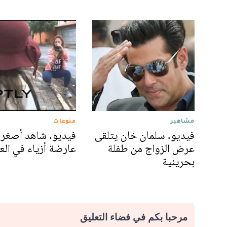
مشاهير
منوعات
فيديو. سلمان خان يتلقى
فيديو. شاهد أصغر
عرض الزواج من طفلة
عارضة أزياء في العا
بحرينية
مرحبا بكم في فضاء التعليق