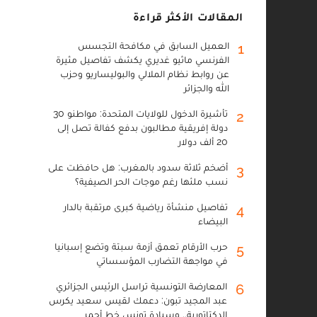
المقالات الأكثر قراءة
العميل السابق في مكافحة التجسس
1
الفرنسي ماثيو غديري يكشف تفاصيل مثيرة
عن روابط نظام الملالي والبوليساريو وحزب
الله والجزائر
تأشيرة الدخول للولايات المتحدة: مواطنو 30
2
دولة إفريقية مطالبون بدفع كفالة تصل إلى
20 ألف دولار
أضخم ثلاثة سدود بالمغرب: هل حافظت على
3
نسب ملئها رغم موجات الحر الصيفية؟
تفاصيل منشأة رياضية كبرى مرتقبة بالدار
4
البيضاء
حرب الأرقام تعمق أزمة سبتة وتضع إسبانيا
5
في مواجهة التضارب المؤسساتي
المعارضة التونسية تراسل الرئيس الجزائري
6
عبد المجيد تبون: دعمك لقيس سعيد يكرس
الدكتاتورية.. وسيادة تونس خط أحمر