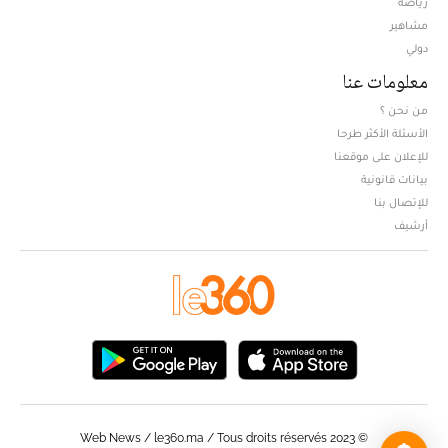
رياضة
مشاهير
دولي
معلومات عنا
من نحن ؟
الأسئلة الأكثر طرحا
للإعلان على موقعنا
بيانات قانونية
للإتصال بنا
أرشيف
© Web News / le360.ma / Tous droits réservés 2023