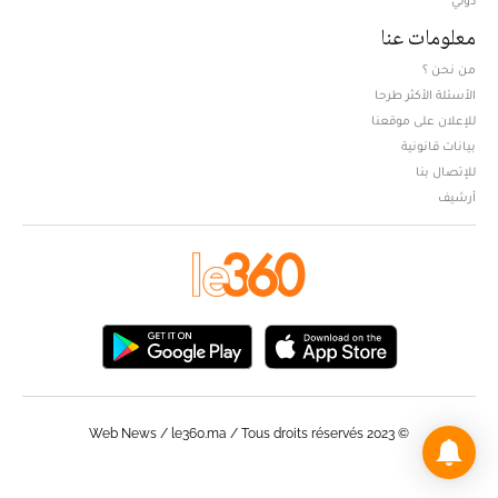
دولي
معلومات عنا
من نحن ؟
الأسئلة الأكثر طرحا
للإعلان على موقعنا
بيانات قانونية
للإتصال بنا
أرشيف
© Web News / le360.ma / Tous droits réservés 2023