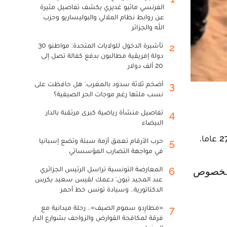
الفرنسي ماثيو غديري يكشف تفاصيل مثيرة
عن روابط نظام الملالي والبوليساريو وحزب
الله والجزائر
تأشيرة الدخول للولايات المتحدة: مواطنو 30
2
دولة إفريقية مطالبون بدفع كفالة تصل إلى
20 ألف دولار
أضخم ثلاثة سدود بالمغرب: هل حافظت على
3
نسب ملئها رغم موجات الحر الصيفية؟
تفاصيل منشأة رياضية كبرى مرتقبة بالدار
4
البيضاء
حرب الأرقام تعمق أزمة سبتة وتضع إسبانيا
5
في مواجهة التضارب المؤسساتي
المعارضة التونسية تراسل الرئيس الجزائري
6
عبد المجيد تبون: دعمك لقيس سعيد يكرس
الدكتاتورية.. وسيادة تونس خط أحمر
«مطارِدو سموم الصيف».. رحلة ميدانية مع
7
فرقة لمكافحة القوارض والزواحف بشوارع الدار