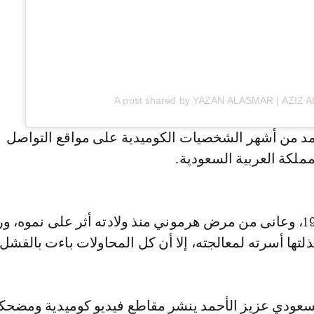
A post shared by YAZAN ALASMAR | AZIZ
حمد من أشهر الشخصيات الكوميدية على مواقع التواصل
ملكة العربية السعودية.
ولد عزيز عام 1995، وعانى من مرض هرموني منذ ولادته أثر على نموه،
ذلتها أسرته لمعالجته، إلا أن كل المحاولات باءت بالفشل.
السعودي عزيز الأحمد ينشر مقاطع فيديو كوميدية ومضحك