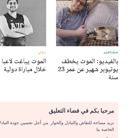
مشاهير
دولي
بالفيديو: الموت يخطف
الموت يباغت لاعبا 
يوتيوبر شهير عن عمر 23
خلال مباراة دولية
سنة
مرحبا بكم في فضاء التعليق
نريد مساحة للنقاش والتبادل والحوار. من أجل تحسين جودة التباد
الخاصة بنا.