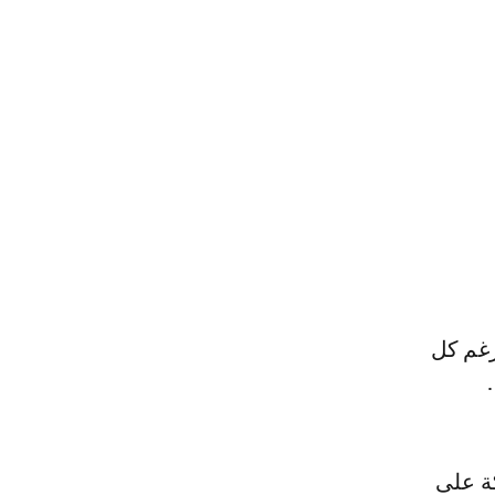
 ورغم كل
ة على