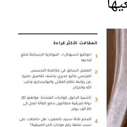
يها
المقالات الأكثر قراءة
«نوكليو ناسيونال».. النيونازية الإسبانية تخلع
1
قناعها
العميل السابق في مكافحة التجسس
2
الفرنسي ماثيو غديري يكشف تفاصيل مثيرة
عن روابط نظام الملالي والبوليساريو وحزب
الله والجزائر
تأشيرة الدخول للولايات المتحدة: مواطنو 30
3
دولة إفريقية مطالبون بدفع كفالة تصل إلى
20 ألف دولار
أضخم ثلاثة سدود بالمغرب: هل حافظت على
4
نسب ملئها رغم موجات الحر الصيفية؟