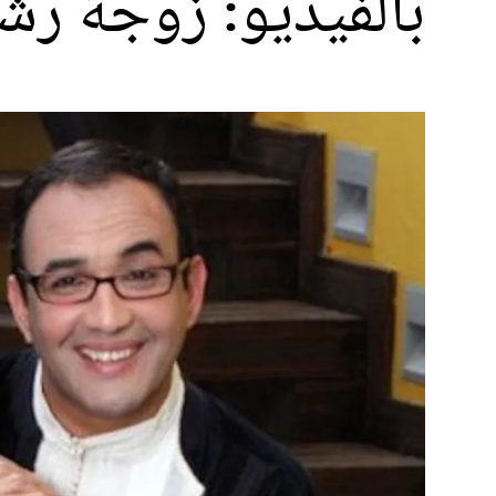
بالفيديو: زوجة رشي