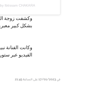
A post shared by Ibtissam CHAKARA إبتسام 
وكشفت زوجة الوال
بشكل كبير معبرين
وكانت الفنانة ن
الفيديو عبر ستور
في 17/01/2023 على الساعة 21:45