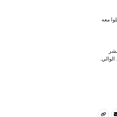
وا معه
نشر
الوالي.