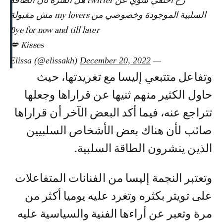
رح اختفي شوي عن twitter هل الفترة لأن الطاقة
السلبية الموجودة وخصوصي من my lovers مش مقبولة
Bye for now and till later
Kisses 💋
December 20, 2022
— Elissa (@elissakh)
وتفاعل متتبعي إليسا مع تغريدتها، حيث
حاول الكثير منهم ثنيها عن قراراها وجعلها
تتراجع عنه، فيما أكد البعض الآخر أن قراراها
صائب لأن هناك بعض الأشخاص السلبيين
الذين ينشرون الطاقة السلبية.
وتعتبر النجمة إليسا من الفنانات المتفاعلات
على تويتر بكثره وتغرد عليه يوميا أكثر من
مرة وتعبر عن أراءها الفنية والسياسية عليه