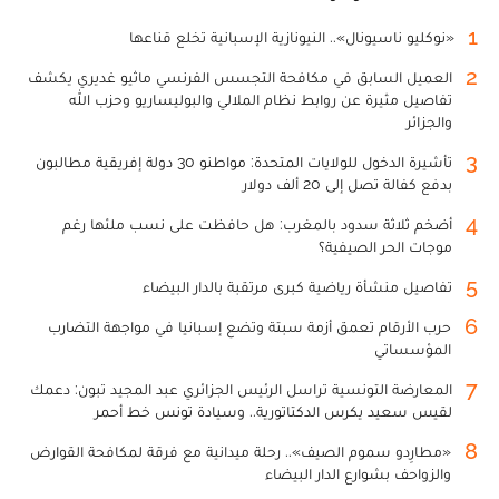
1
«نوكليو ناسيونال».. النيونازية الإسبانية تخلع قناعها
2
العميل السابق في مكافحة التجسس الفرنسي ماثيو غديري يكشف
تفاصيل مثيرة عن روابط نظام الملالي والبوليساريو وحزب الله
والجزائر
3
تأشيرة الدخول للولايات المتحدة: مواطنو 30 دولة إفريقية مطالبون
بدفع كفالة تصل إلى 20 ألف دولار
4
أضخم ثلاثة سدود بالمغرب: هل حافظت على نسب ملئها رغم
موجات الحر الصيفية؟
5
تفاصيل منشأة رياضية كبرى مرتقبة بالدار البيضاء
6
حرب الأرقام تعمق أزمة سبتة وتضع إسبانيا في مواجهة التضارب
المؤسساتي
7
المعارضة التونسية تراسل الرئيس الجزائري عبد المجيد تبون: دعمك
لقيس سعيد يكرس الدكتاتورية.. وسيادة تونس خط أحمر
8
«مطارِدو سموم الصيف».. رحلة ميدانية مع فرقة لمكافحة القوارض
والزواحف بشوارع الدار البيضاء