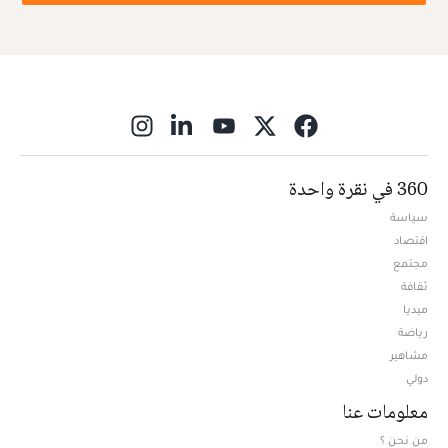
ns in new window
360 في نقرة واحدة
سياسة
اقتصاد
مجتمع
ثقافة
ميديا
Opens in new window
رياضة
مشاهير
دولي
معلومات عنا
من نحن ؟