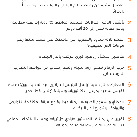
تفاصيل مثيرة عن روابط نظام الملالي والبوليساريو وحزب الله
والجزائر
2
تأشيرة الدخول للولايات المتحدة: مواطنو 30 دولة إفريقية مطالبون
بدفع كفالة تصل إلى 20 ألف دولار
3
أضخم ثلاثة سدود بالمغرب: هل حافظت على نسب ملئها رغم
موجات الحر الصيفية؟
4
تفاصيل منشأة رياضية كبرى مرتقبة بالدار البيضاء
5
حرب الأرقام تعمق أزمة سبتة وتضع إسبانيا في مواجهة التضارب
المؤسساتي
6
المعارضة التونسية تراسل الرئيس الجزائري عبد المجيد تبون: دعمك
لقيس سعيد يكرس الدكتاتورية.. وسيادة تونس خط أحمر
7
«مطارِدو سموم الصيف».. رحلة ميدانية مع فرقة لمكافحة القوارض
والزواحف بشوارع الدار البيضاء
8
تقرير أمني يكشف المستور: «أيادي جزائرية» وجهت الاقتحام الجماعي
لسبتة ومليلية عبر «غرفة قيادة رقمية»