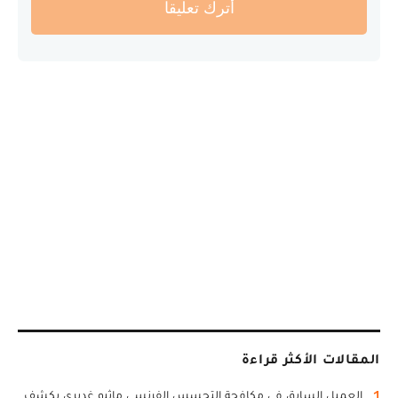
أترك تعليقا
المقالات الأكثر قراءة
1
العميل السابق في مكافحة التجسس الفرنسي ماثيو غديري يكشف