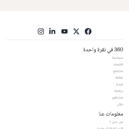
ns in new window
360 في نقرة واحدة
سياسة
اقتصاد
مجتمع
ثقافة
ميديا
Opens in new window
رياضة
مشاهير
دولي
معلومات عنا
من نحن ؟
الأسئلة الأكثر طرحا