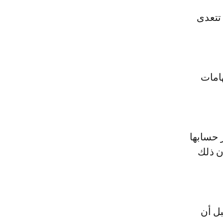
 تتعدى
هامات
 حسابها
ن ذلك
ة قبل أن