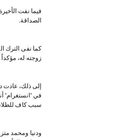
فيما نفت الأخيرة 
الصداقة.
كما نفى الترك ال
زوجته له، مؤكداً
إلى ذلك، عادت د
في "انستغرام" أ
سبب كاف للطلاق،