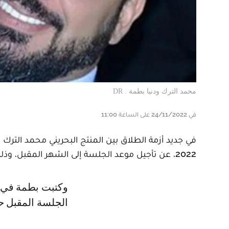
محمد الترك ودنيا بطمة . DR
في 24/11/2022 على الساعة 11:00
2022، عن تأجيل موعد الجلسة إلى الشهر المقبل، وذلك للمرة الثانية.
وكتبت بطمة في تدوينة نشرتها عبر ستوري حسابها على الانستغرام: "موعد
الجلسة المقبل حدد بتاريخ 14 دجنبر"، م