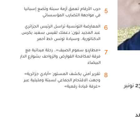
حرب الأرقام تعمق أزمة سبتة وتضع إسبانيا
5
في مواجهة التضارب المؤسساتي
المعارضة التونسية تراسل الرئيس الجزائري
6
عبد المجيد تبون: دعمك لقيس سعيد يكرس
الدكتاتورية.. وسيادة تونس خط أحمر
«مطارِدو سموم الصيف».. رحلة ميدانية مع
7
فرقة لمكافحة القوارض والزواحف بشوارع الدار
البيضاء
تقرير أمني يكشف المستور: «أيادي جزائرية»
8
وجهت الاقتحام الجماعي لسبتة ومليلية عبر
في جديد أزمة الطلاق بين المنتج البحريني محمد الترك والفنانة المغربية دنيا بطمة، كشفت هذه الأخيرة يوم الخميس 23 نونبر
«غرفة قيادة رقمية»