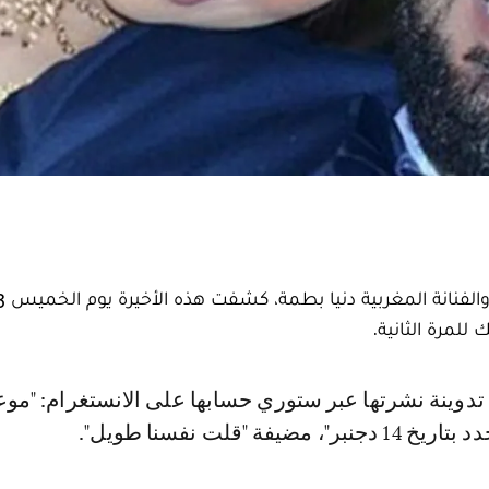
ضيفة "قلت نفسنا طويل".