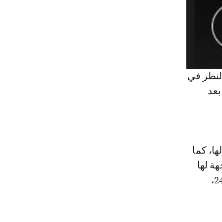
موعدا لجلسة النظر في
بعد
ها، كما
ة لها
تحذيرا بكشف هويتها الوطنية، وطالبتها برد خلخالها الذهبي وعطرها عيار 24،