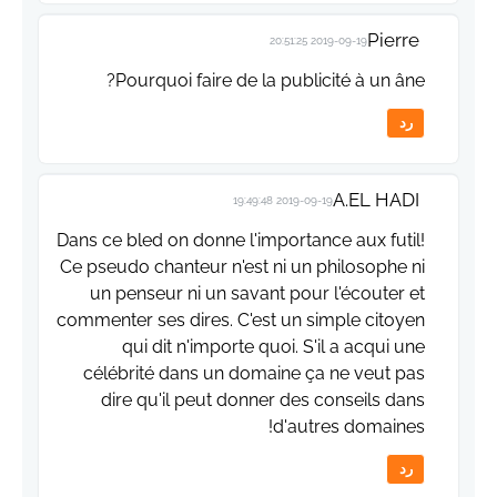
Pierre
2019-09-19 20:51:25
Pourquoi faire de la publicité à un âne?
رد
A.EL HADI
2019-09-19 19:49:48
Dans ce bled on donne l'importance aux futil!
Ce pseudo chanteur n'est ni un philosophe ni
un penseur ni un savant pour l'écouter et
commenter ses dires. C'est un simple citoyen
qui dit n'importe quoi. S'il a acqui une
célébrité dans un domaine ça ne veut pas
dire qu'il peut donner des conseils dans
d'autres domaines!
رد