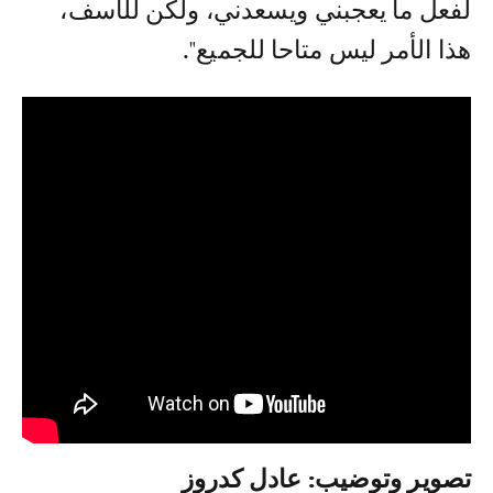
لفعل ما يعجبني ويسعدني، ولكن للأسف،
هذا الأمر ليس متاحا للجميع".
تصوير وتوضيب: عادل كدروز