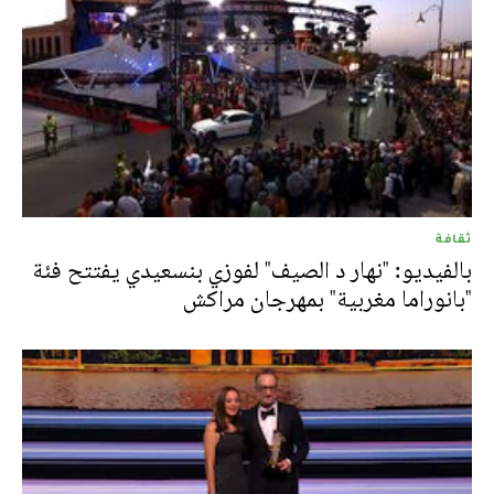
ثقافة
بالفيديو: "نهار د الصيف" لفوزي بنسعيدي يفتتح فئة
"بانوراما مغربية" بمهرجان مراكش