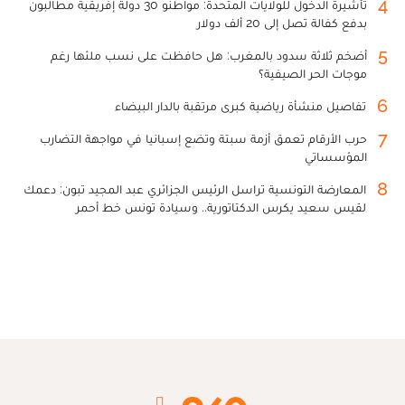
4
تأشيرة الدخول للولايات المتحدة: مواطنو 30 دولة إفريقية مطالبون
بدفع كفالة تصل إلى 20 ألف دولار
5
أضخم ثلاثة سدود بالمغرب: هل حافظت على نسب ملئها رغم
موجات الحر الصيفية؟
6
تفاصيل منشأة رياضية كبرى مرتقبة بالدار البيضاء
7
حرب الأرقام تعمق أزمة سبتة وتضع إسبانيا في مواجهة التضارب
المؤسساتي
8
المعارضة التونسية تراسل الرئيس الجزائري عبد المجيد تبون: دعمك
لقيس سعيد يكرس الدكتاتورية.. وسيادة تونس خط أحمر