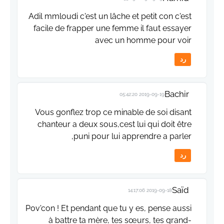
Adil mmloudi c'est un lâche et petit con c'est
facile de frapper une femme il faut essayer
avec un homme pour voir
رد
Bachir
2019-09-19 05:42:20
Vous gonflez trop ce minable de soi disant
chanteur a deux sous,cest lui qui doit être
puni pour lui apprendre a parler,
رد
Saïd
2019-09-18 14:17:06
Pov'con ! Et pendant que tu y es, pense aussi
à battre ta mère, tes sœurs, tes grand-