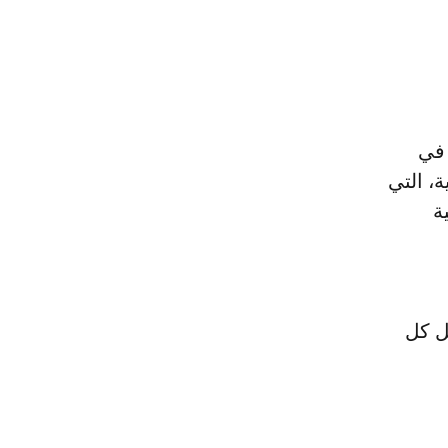
 في
نية، التي
ية
ل كل