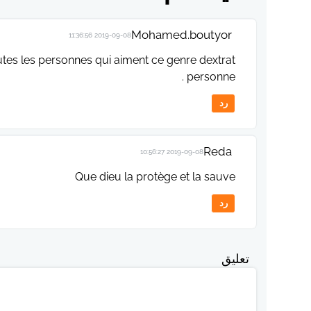
Mohamed.boutyor
2019-09-08 11:36:56
outes les personnes qui aiment ce genre dextrat
personne .
رد
Reda
2019-09-08 10:56:27
Que dieu la protège et la sauve
رد
تعليق