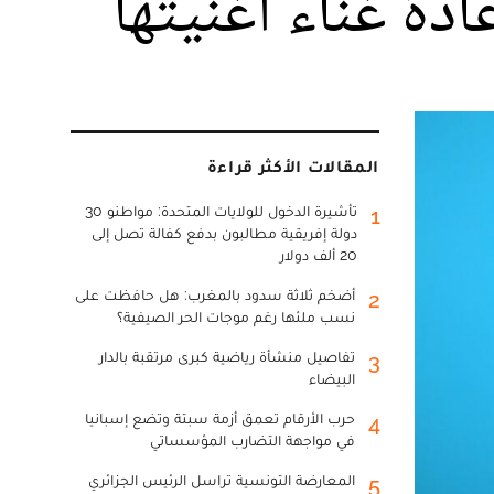
ادة غناء أغنيتها
المقالات الأكثر قراءة
تأشيرة الدخول للولايات المتحدة: مواطنو 30
1
دولة إفريقية مطالبون بدفع كفالة تصل إلى
20 ألف دولار
أضخم ثلاثة سدود بالمغرب: هل حافظت على
2
نسب ملئها رغم موجات الحر الصيفية؟
تفاصيل منشأة رياضية كبرى مرتقبة بالدار
3
البيضاء
حرب الأرقام تعمق أزمة سبتة وتضع إسبانيا
4
في مواجهة التضارب المؤسساتي
المعارضة التونسية تراسل الرئيس الجزائري
5