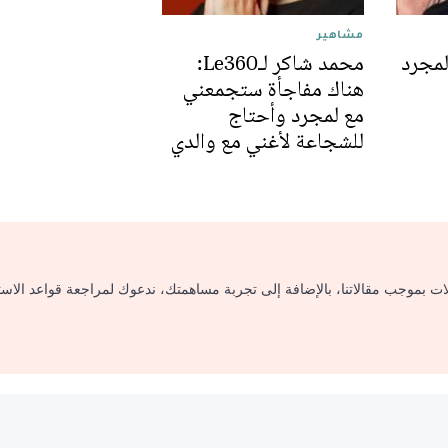
مشاهير
لمجرد
محمد شاكر لـLe360:
هناك مفاجأة ستجمعني
مع لمجرد وأحتاج
للشجاعة لأغني مع والدي
لات بموجب مقالاتنا، بالإضافة إلى تجربة مساهمتك، ندعوك لمراجعة قواعد الاس