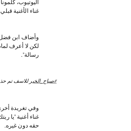
غناء الأغنية قبلي
وأضاف ابن فضل شا
لكن لا أعرف لما
رسالة".
#صباح_الخير
للاسف تم حذ
وفي تغريدة أخرى
غناء أغنية "يا ر
حقه دون غيره.