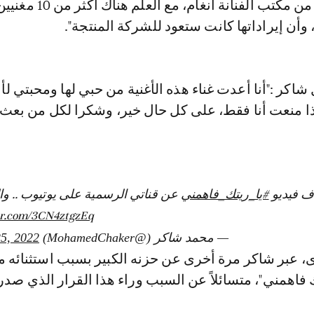
اليوتيوب، كلمونا من مكتب الفنانة أنغا
، وأن إيراداتها كانت ستعود للشركة المنتجة".
كر :"أنا أعدت غناء هذه الأغنية من حبي لها ومحبتي لأن
ذا منعت أنا فقط، على كل حال خير، وشكرا لكل من بعث
ف فيديو
#يا_ريتك_فاهمني
عن قناتي الرسمية على يوتيوب .. وا
er.com/3CN4ztgzEq
— محمد شاكر (@MohamedChaker)
5, 2022
، عبر شاكر مرة أخرى عن حزنه الكبير بسبب استثنائه م
يتك فاهمني"، متسائلاً عن السبب وراء هذا القرار الذي صد