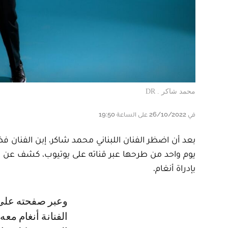
محمد شاكر . DR
في 26/10/2022 على الساعة 19:50
بعد أن اضظر الفنان اللبناني محمد شاكر، إبن الفنان فض
يوم واحد من طرحها عبر قناته على يوتيوب، كشف عن ا
بإدراة أنغام.
وعبر صفحته على تويتر، عبر محمد شاكر عن أسفه الشديد بعد تواصل مكتب
الفنانة أنغام مع