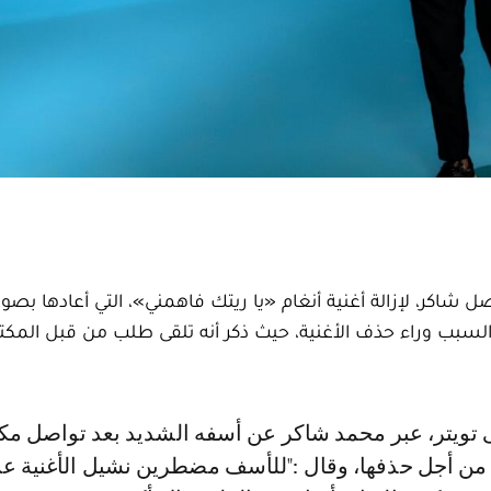
ل شاكر، لإزالة أغنية أنغام «يا ريتك فاهمني»، التي أعادها بصوت
لسبب وراء حذف الأغنية، حيث ذكر أنه تلقى طلب من قبل المك
ه من أجل حذفها، وقال :"للأسف مضطرين نشيل الأغنية ع