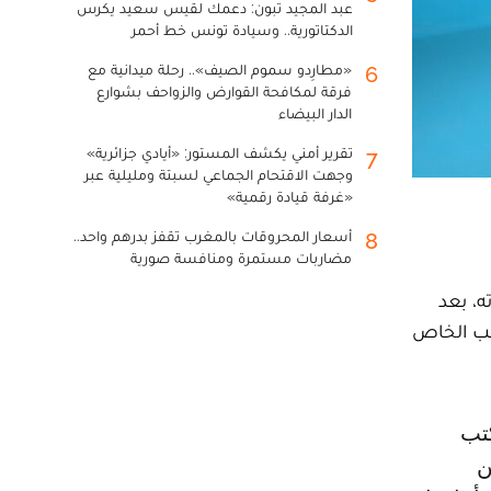
عبد المجيد تبون: دعمك لقيس سعيد يكرس
الدكتاتورية.. وسيادة تونس خط أحمر
«مطارِدو سموم الصيف».. رحلة ميدانية مع
6
فرقة لمكافحة القوارض والزواحف بشوارع
الدار البيضاء
تقرير أمني يكشف المستور: «أيادي جزائرية»
7
وجهت الاقتحام الجماعي لسبتة ومليلية عبر
«غرفة قيادة رقمية»
أسعار المحروقات بالمغرب تقفز بدرهم واحد..
8
مضاربات مستمرة ومنافسة صورية
ه، بعد
تب الخاص
ن