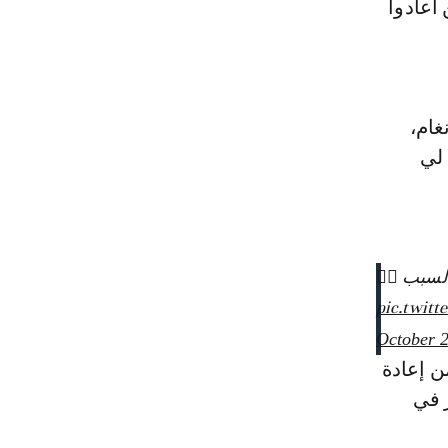
م، مع العلم هناك أكثر من 10 مغنيين أعادوا
غام،
 لي
لسبب 👇🏻
pic.twitt
October 2
ن إعادة
ر في