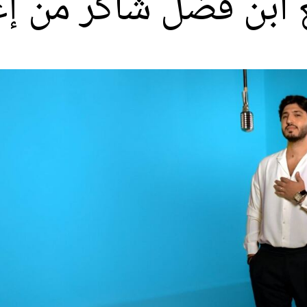
نع ابن فضل شاكر من إع