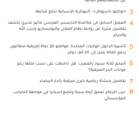
3
«نوكليو ناسيونال».. النيونازية الإسبانية تخلع قناعها
4
العميل السابق في مكافحة التجسس الفرنسي ماثيو غديري يكشف
تفاصيل مثيرة عن روابط نظام الملالي والبوليساريو وحزب الله
والجزائر
5
تأشيرة الدخول للولايات المتحدة: مواطنو 30 دولة إفريقية مطالبون
بدفع كفالة تصل إلى 20 ألف دولار
6
أضخم ثلاثة سدود بالمغرب: هل حافظت على نسب ملئها رغم
موجات الحر الصيفية؟
7
تفاصيل منشأة رياضية كبرى مرتقبة بالدار البيضاء
8
حرب الأرقام تعمق أزمة سبتة وتضع إسبانيا في مواجهة التضارب
المؤسساتي