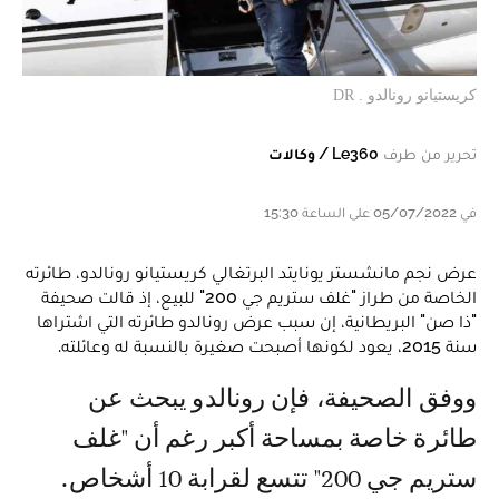
كريستيانو رونالدو . DR
تحرير من طرف
Le360 / وكالات
في 05/07/2022 على الساعة 15:30
عرض نجم مانشستر يونايتد البرتغالي كريستيانو رونالدو، طائرته
الخاصة من طراز "غلف ستريم جي 200" للبيع، إذ قالت صحيفة
"ذا صن" البريطانية، إن سبب عرض رونالدو طائرته التي اشتراها
سنة 2015، يعود لكونها أصبحت صغيرة بالنسبة له وعائلته.
ووفق الصحيفة، فإن رونالدو يبحث عن
طائرة خاصة بمساحة أكبر رغم أن "غلف
ستريم جي 200" تتسع لقرابة 10 أشخاص.