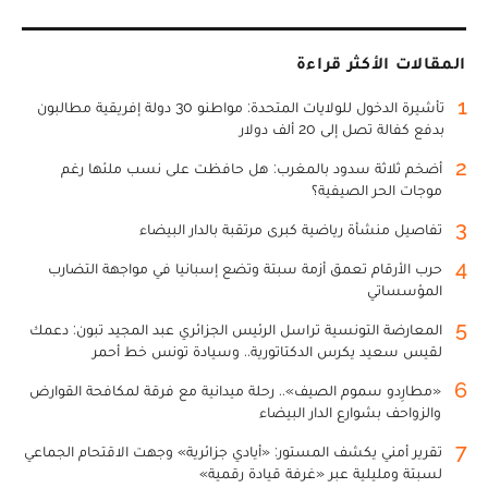
المقالات الأكثر قراءة
1
تأشيرة الدخول للولايات المتحدة: مواطنو 30 دولة إفريقية مطالبون
بدفع كفالة تصل إلى 20 ألف دولار
2
أضخم ثلاثة سدود بالمغرب: هل حافظت على نسب ملئها رغم
موجات الحر الصيفية؟
3
تفاصيل منشأة رياضية كبرى مرتقبة بالدار البيضاء
4
حرب الأرقام تعمق أزمة سبتة وتضع إسبانيا في مواجهة التضارب
المؤسساتي
5
المعارضة التونسية تراسل الرئيس الجزائري عبد المجيد تبون: دعمك
لقيس سعيد يكرس الدكتاتورية.. وسيادة تونس خط أحمر
6
«مطارِدو سموم الصيف».. رحلة ميدانية مع فرقة لمكافحة القوارض
والزواحف بشوارع الدار البيضاء
7
تقرير أمني يكشف المستور: «أيادي جزائرية» وجهت الاقتحام الجماعي
لسبتة ومليلية عبر «غرفة قيادة رقمية»