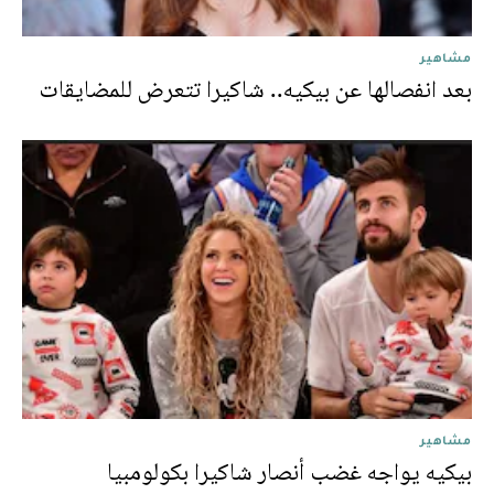
مشاهير
بعد انفصالها عن بيكيه.. شاكيرا تتعرض للمضايقات
مشاهير
بيكيه يواجه غضب أنصار شاكيرا بكولومبيا