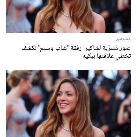
مشاهير
صور مُسرَّبة لشاكيرا رفقة "شاب وسيم" تكشف
تخطي علاقتها ببكيه