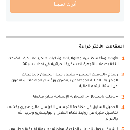
أترك تعليقا
المقالات الأكثر قراءة
1
«أوت» و«أغسطس» و«الولايات» ونداءات «الحريك».. كيف فضحت
اللغة بصمات الأجهزة العسكرية الجزائرية في أحداث سبتة؟
2
رسوم «التوقيت الميسر» تشعل فتيل الاحتقان بالجامعات
المغربية.. الطلبة الموظفون يرفضون ورؤساء الجامعات يدافعون
عن استقلاليتهم المالية
3
«نوكليو ناسيونال».. النيونازية الإسبانية تخلع قناعها
4
العميل السابق في مكافحة التجسس الفرنسي ماثيو غديري يكشف
تفاصيل مثيرة عن روابط نظام الملالي والبوليساريو وحزب الله
والجزائر
5
تأشيرة الدخول للولايات المتحدة: مواطنو 30 دولة إفريقية مطالبون