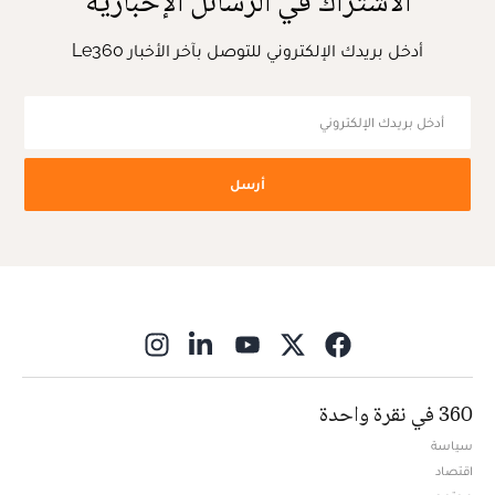
الاشتراك في الرسائل الإخبارية
أدخل بريدك الإلكتروني للتوصل بآخر الأخبار Le360
أرسل
ns in new window
360 في نقرة واحدة
سياسة
اقتصاد