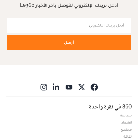
أدخل بريدك الإلكتروني للتوصل بآخر الأخبار Le360
أرسل
ns in new window
360 في نقرة واحدة
سياسة
اقتصاد
مجتمع
ثقافة