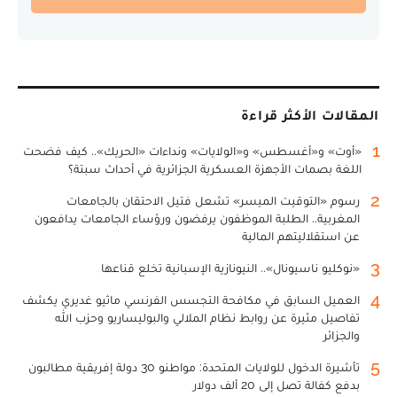
المقالات الأكثر قراءة
1
«أوت» و«أغسطس» و«الولايات» ونداءات «الحريك».. كيف فضحت
اللغة بصمات الأجهزة العسكرية الجزائرية في أحداث سبتة؟
2
رسوم «التوقيت الميسر» تشعل فتيل الاحتقان بالجامعات
المغربية.. الطلبة الموظفون يرفضون ورؤساء الجامعات يدافعون
عن استقلاليتهم المالية
3
«نوكليو ناسيونال».. النيونازية الإسبانية تخلع قناعها
4
العميل السابق في مكافحة التجسس الفرنسي ماثيو غديري يكشف
تفاصيل مثيرة عن روابط نظام الملالي والبوليساريو وحزب الله
والجزائر
5
تأشيرة الدخول للولايات المتحدة: مواطنو 30 دولة إفريقية مطالبون
بدفع كفالة تصل إلى 20 ألف دولار