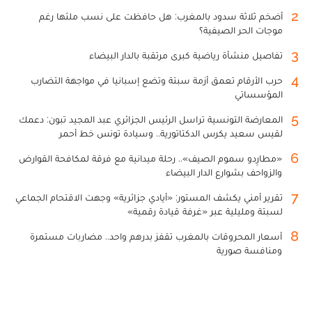
2
أضخم ثلاثة سدود بالمغرب: هل حافظت على نسب ملئها رغم
موجات الحر الصيفية؟
3
تفاصيل منشأة رياضية كبرى مرتقبة بالدار البيضاء
4
حرب الأرقام تعمق أزمة سبتة وتضع إسبانيا في مواجهة التضارب
المؤسساتي
5
المعارضة التونسية تراسل الرئيس الجزائري عبد المجيد تبون: دعمك
لقيس سعيد يكرس الدكتاتورية.. وسيادة تونس خط أحمر
6
«مطارِدو سموم الصيف».. رحلة ميدانية مع فرقة لمكافحة القوارض
والزواحف بشوارع الدار البيضاء
7
تقرير أمني يكشف المستور: «أيادي جزائرية» وجهت الاقتحام الجماعي
لسبتة ومليلية عبر «غرفة قيادة رقمية»
8
أسعار المحروقات بالمغرب تقفز بدرهم واحد.. مضاربات مستمرة
ومنافسة صورية