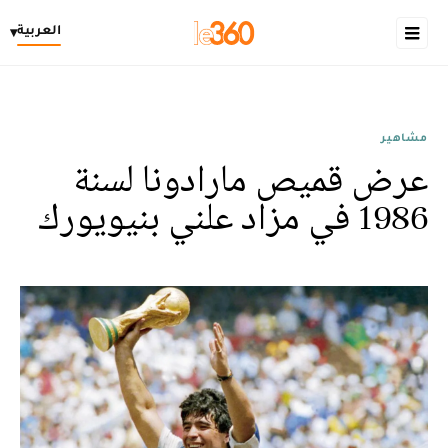
العربية
▾
مشاهير
عرض قميص مارادونا لسنة
1986 في مزاد علني بنيويورك