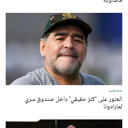
مشاهير
العثور على "كنز حقيقي" داخل صندوق سري
لمارادونا