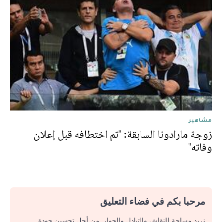
مشاهير
زوجة مارادونا السابقة: "تم اختطافه قبل إعلان
وفاته"
مرحبا بكم في فضاء التعليق
نريد مساحة للنقاش والتبادل والحوار. من أجل تحسين جودة