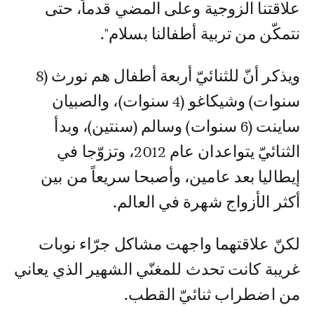
علاقتنا الزوجية وعلى المضي قدماً، حتى
نتمكّن من تربية أطفالنا بسلام".
ويذكر أنّ للثنائيّ أربعة أطفال هم نورث (8
سنوات) وشيكاغو (4 سنوات)، والصبيان
ساينت (6 سنوات) وسالم (سنتين)، وبدأ
الثنائيّ يتواعدان عام 2012، وتزوّجا في
إيطاليا بعد عامين، وأصبحا سريعاً من بين
أكثر الأزواج شهرة في العالم.
لكنّ علاقتهما واجهت مشاكل جرّاء نوبات
غريبة كانت تحدث للمغنّي الشهير الذي يعاني
من اضطراب ثنائيّ القطب.