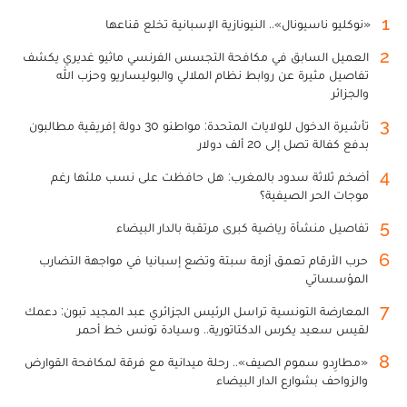
1
«نوكليو ناسيونال».. النيونازية الإسبانية تخلع قناعها
2
العميل السابق في مكافحة التجسس الفرنسي ماثيو غديري يكشف
تفاصيل مثيرة عن روابط نظام الملالي والبوليساريو وحزب الله
والجزائر
3
تأشيرة الدخول للولايات المتحدة: مواطنو 30 دولة إفريقية مطالبون
بدفع كفالة تصل إلى 20 ألف دولار
4
أضخم ثلاثة سدود بالمغرب: هل حافظت على نسب ملئها رغم
موجات الحر الصيفية؟
5
تفاصيل منشأة رياضية كبرى مرتقبة بالدار البيضاء
6
حرب الأرقام تعمق أزمة سبتة وتضع إسبانيا في مواجهة التضارب
المؤسساتي
7
المعارضة التونسية تراسل الرئيس الجزائري عبد المجيد تبون: دعمك
لقيس سعيد يكرس الدكتاتورية.. وسيادة تونس خط أحمر
8
«مطارِدو سموم الصيف».. رحلة ميدانية مع فرقة لمكافحة القوارض
والزواحف بشوارع الدار البيضاء