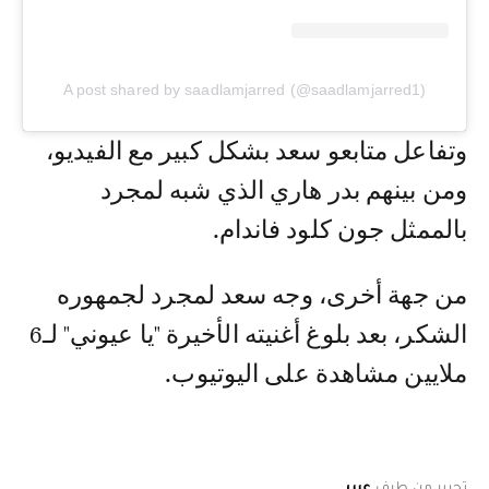
A post shared by saadlamjarred (@saadlamjarred1)
وتفاعل متابعو سعد بشكل كبير مع الفيديو،
ومن بينهم بدر هاري الذي شبه لمجرد
بالممثل جون كلود فاندام.
من جهة أخرى، وجه سعد لمجرد لجمهوره
الشكر، بعد بلوغ أغنيته الأخيرة "يا عيوني" لـ6
ملايين مشاهدة على اليوتيوب.
تحرير من طرف
عبير