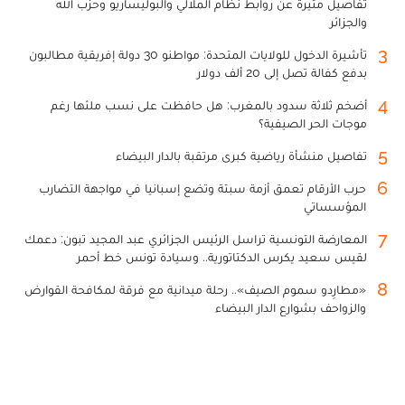
تفاصيل مثيرة عن روابط نظام الملالي والبوليساريو وحزب الله
والجزائر
3
تأشيرة الدخول للولايات المتحدة: مواطنو 30 دولة إفريقية مطالبون
بدفع كفالة تصل إلى 20 ألف دولار
4
أضخم ثلاثة سدود بالمغرب: هل حافظت على نسب ملئها رغم
موجات الحر الصيفية؟
5
تفاصيل منشأة رياضية كبرى مرتقبة بالدار البيضاء
6
حرب الأرقام تعمق أزمة سبتة وتضع إسبانيا في مواجهة التضارب
المؤسساتي
7
المعارضة التونسية تراسل الرئيس الجزائري عبد المجيد تبون: دعمك
لقيس سعيد يكرس الدكتاتورية.. وسيادة تونس خط أحمر
8
«مطارِدو سموم الصيف».. رحلة ميدانية مع فرقة لمكافحة القوارض
والزواحف بشوارع الدار البيضاء