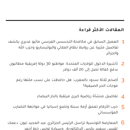
المقالات الأكثر قراءة
1
العميل السابق في مكافحة التجسس الفرنسي ماثيو غديري يكشف
تفاصيل مثيرة عن روابط نظام الملالي والبوليساريو وحزب الله
والجزائر
2
تأشيرة الدخول للولايات المتحدة: مواطنو 30 دولة إفريقية مطالبون
بدفع كفالة تصل إلى 20 ألف دولار
3
أضخم ثلاثة سدود بالمغرب: هل حافظت على نسب ملئها رغم
موجات الحر الصيفية؟
4
تفاصيل منشأة رياضية كبرى مرتقبة بالدار البيضاء
5
حرب الأرقام تعمق أزمة سبتة وتضع إسبانيا في مواجهة التضارب
المؤسساتي
6
المعارضة التونسية تراسل الرئيس الجزائري عبد المجيد تبون: دعمك
لقيس سعيد يكرس الدكتاتورية.. وسيادة تونس خط أحمر