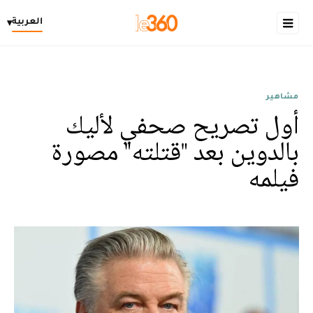
العربية
▾
مشاهير
أول تصريح صحفي لأليك
بالدوين بعد "قتلته" مصورة
فيلمه