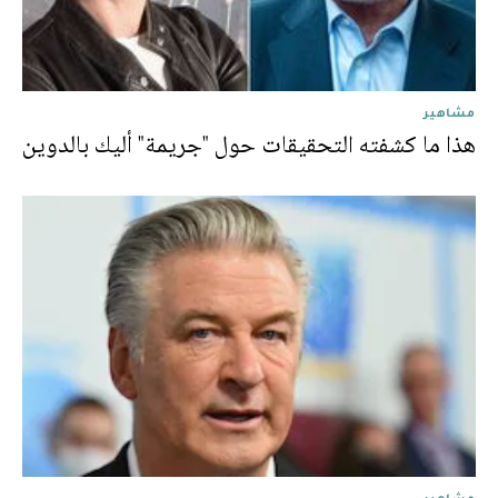
مشاهير
هذا ما كشفته التحقيقات حول "جريمة" أليك بالدوين
مشاهير