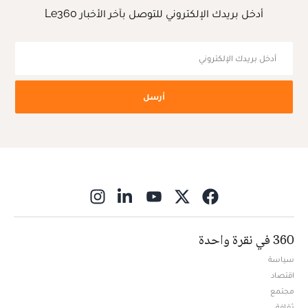
أدخل بريدك الإلكتروني للتوصل بآخر الأخبار Le360
أرسل
ns in new window
360 في نقرة واحدة
سياسة
اقتصاد
مجتمع
ثقافة