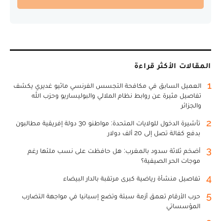
المقالات الأكثر قراءة
1
العميل السابق في مكافحة التجسس الفرنسي ماثيو غديري يكشف
تفاصيل مثيرة عن روابط نظام الملالي والبوليساريو وحزب الله
والجزائر
2
تأشيرة الدخول للولايات المتحدة: مواطنو 30 دولة إفريقية مطالبون
بدفع كفالة تصل إلى 20 ألف دولار
3
أضخم ثلاثة سدود بالمغرب: هل حافظت على نسب ملئها رغم
موجات الحر الصيفية؟
4
تفاصيل منشأة رياضية كبرى مرتقبة بالدار البيضاء
5
حرب الأرقام تعمق أزمة سبتة وتضع إسبانيا في مواجهة التضارب
المؤسساتي