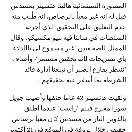
المصورة السينمائية هالينا هتشينز بمسدس
قيل له إنه غير معبأ بالرصاص، إنه طُلب منه
عدم التعليق على التحقيق الذي أجرته
السلطات في سانتا فيه بنيو مكسيكو، وقال
الممثل للصحفيين "غير مسموح لي بالإدلاء
بأي تصريحات لأنه تحقيق مستمر"، وأضاف
"ننتظر بفارغ الصبر أن تبلغنا إدارة قائد
الشرطة بما أسفر عنه تحقيقهم".
ولقيت هاتشينز 42 عاما حتفها وأصيب جويل
سوزا مخرج فيلم "راست" عندما أطلق
بالدوين النار من مسدس كان معبأ برصاص
حقيقي خلال بروفة في الموقع في 21 أكتوبر