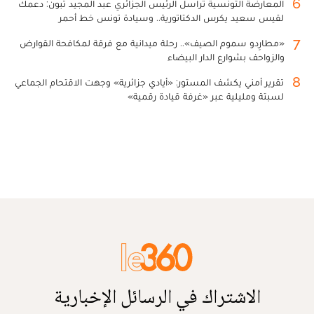
6
المعارضة التونسية تراسل الرئيس الجزائري عبد المجيد تبون: دعمك
لقيس سعيد يكرس الدكتاتورية.. وسيادة تونس خط أحمر
7
«مطارِدو سموم الصيف».. رحلة ميدانية مع فرقة لمكافحة القوارض
والزواحف بشوارع الدار البيضاء
8
تقرير أمني يكشف المستور: «أيادي جزائرية» وجهت الاقتحام الجماعي
لسبتة ومليلية عبر «غرفة قيادة رقمية»
الاشتراك في الرسائل الإخبارية