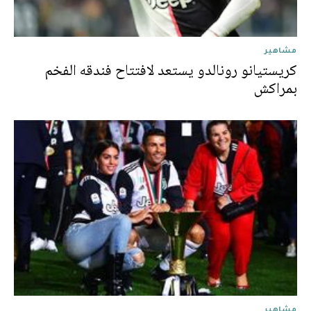
مشاهير
كريستيانو رونالدو يستعد لافتتاح فندقه الفخم
بمراكش
مشاهير