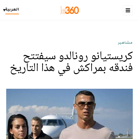
العربية
▾
مشاهير
كريستيانو رونالدو سيفتتح
فندقه بمراكش في هذا التاريخ