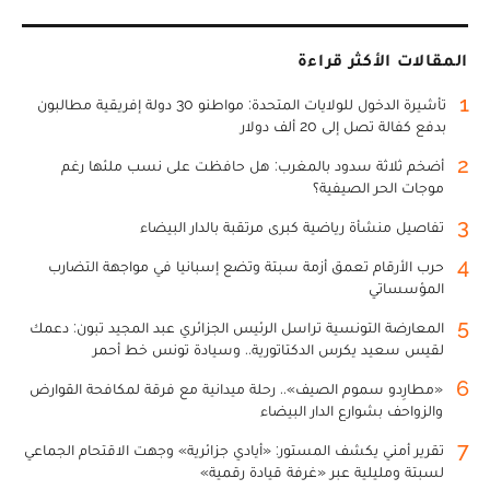
المقالات الأكثر قراءة
1
تأشيرة الدخول للولايات المتحدة: مواطنو 30 دولة إفريقية مطالبون
بدفع كفالة تصل إلى 20 ألف دولار
2
أضخم ثلاثة سدود بالمغرب: هل حافظت على نسب ملئها رغم
موجات الحر الصيفية؟
3
تفاصيل منشأة رياضية كبرى مرتقبة بالدار البيضاء
4
حرب الأرقام تعمق أزمة سبتة وتضع إسبانيا في مواجهة التضارب
المؤسساتي
5
المعارضة التونسية تراسل الرئيس الجزائري عبد المجيد تبون: دعمك
لقيس سعيد يكرس الدكتاتورية.. وسيادة تونس خط أحمر
6
«مطارِدو سموم الصيف».. رحلة ميدانية مع فرقة لمكافحة القوارض
والزواحف بشوارع الدار البيضاء
7
تقرير أمني يكشف المستور: «أيادي جزائرية» وجهت الاقتحام الجماعي
لسبتة ومليلية عبر «غرفة قيادة رقمية»