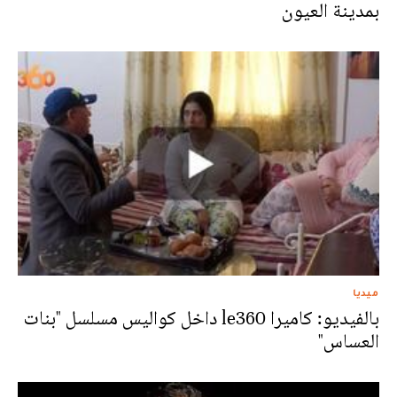
بمدينة العيون
ميديا
بالفيديو: كاميرا le360 داخل كواليس مسلسل "بنات
العساس"