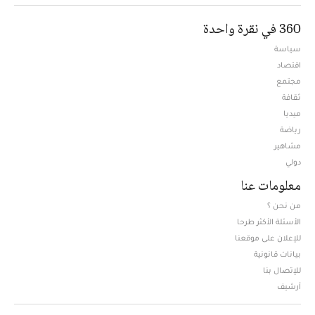
360 في نقرة واحدة
سياسة
اقتصاد
مجتمع
ثقافة
ميديا
Opens in new window
رياضة
مشاهير
دولي
معلومات عنا
من نحن ؟
الأسئلة الأكثر طرحا
للإعلان على موقعنا
بيانات قانونية
للإتصال بنا
أرشيف