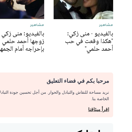
مشاهير
مشاهير
بالفيديو - منى زكي:
بالفيديو: منى زكي 
"هكذا وقعت في حب
زوجها أحمد حلمي
أحمد حلمي"
بإحراجه أمام الجمه
مرحبا بكم في فضاء التعليق
نريد مساحة للنقاش والتبادل والحوار. من أجل تحسين جودة التباد
الخاصة بنا.
اقرأ ميثاقنا