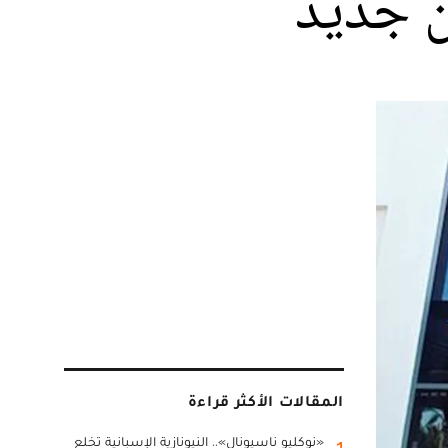
ن جديد
المقالات الأكثر قراءة
«نوكليو ناسيونال».. النيونازية الإسبانية تخلع
1