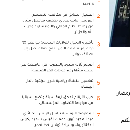
قناعها
العميل السابق في مكافحة التجسس
2
الفرنسي ماثيو غديري يكشف تفاصيل مثيرة
عن روابط نظام الملالي والبوليساريو وحزب
الله والجزائر
تأشيرة الدخول للولايات المتحدة: مواطنو 30
3
دولة إفريقية مطالبون بدفع كفالة تصل إلى
20 ألف دولار
أضخم ثلاثة سدود بالمغرب: هل حافظت على
4
نسب ملئها رغم موجات الحر الصيفية؟
تفاصيل منشأة رياضية كبرى مرتقبة بالدار
5
البيضاء
رمضان
حرب الأرقام تعمق أزمة سبتة وتضع إسبانيا
6
في مواجهة التضارب المؤسساتي
المعارضة التونسية تراسل الرئيس الجزائري
7
عبد المجيد تبون: دعمك لقيس سعيد يكرس
الدكتاتورية.. وسيادة تونس خط أحمر