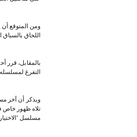
ومن المتوقع أن 
اللحاق بالسباق ا
بالمقابل، قرر أ
التفرغ لمسلسله ا
تلاه ظهور خاص ف
مسلسل "الاختيار 2" كضيف شرف في شخصية والد طفلة قُتلت في عملية إرهاب