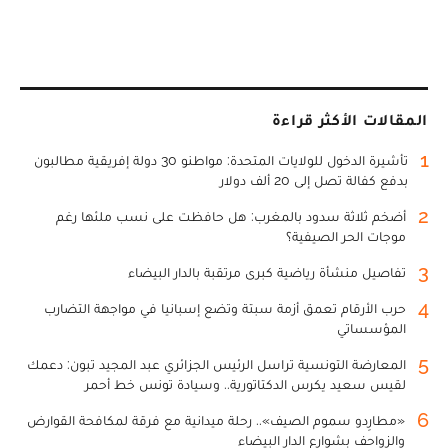
المقالات الأكثر قراءة
1
تأشيرة الدخول للولايات المتحدة: مواطنو 30 دولة إفريقية مطالبون
بدفع كفالة تصل إلى 20 ألف دولار
2
أضخم ثلاثة سدود بالمغرب: هل حافظت على نسب ملئها رغم
موجات الحر الصيفية؟
3
تفاصيل منشأة رياضية كبرى مرتقبة بالدار البيضاء
4
حرب الأرقام تعمق أزمة سبتة وتضع إسبانيا في مواجهة التضارب
المؤسساتي
5
المعارضة التونسية تراسل الرئيس الجزائري عبد المجيد تبون: دعمك
لقيس سعيد يكرس الدكتاتورية.. وسيادة تونس خط أحمر
6
«مطارِدو سموم الصيف».. رحلة ميدانية مع فرقة لمكافحة القوارض
والزواحف بشوارع الدار البيضاء