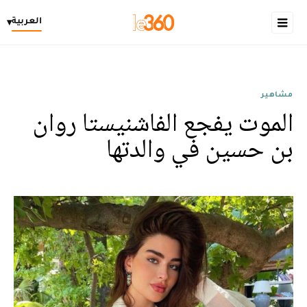
العربية
▾
مشاهير
الموت يفجع الفاشنيستا روان
بن حسين في والدتها