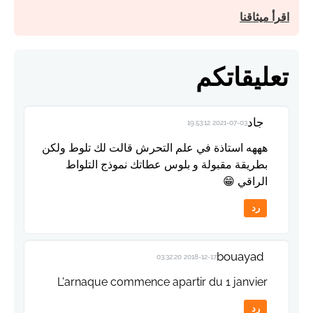
اقرأ ميثاقنا
تعليقاتكم
جاد
2021-07-03 19:53:12
هههه استاذة في علم التحرش قالت لك تلوط ولكن
بطريقة مقبولة و بلوس عطاتك نموذج التلواط
الراقي 😁
رد
bouayad
2018-12-17 03:32:20
L'arnaque commence apartir du 1 janvier
رد