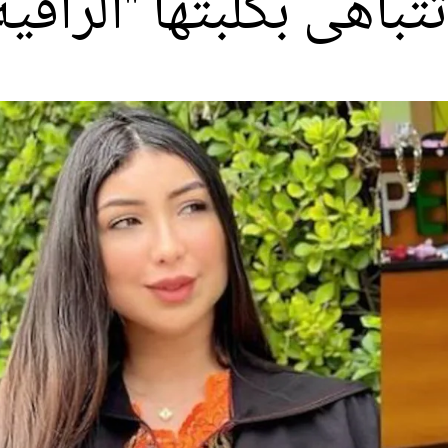
تباهى بكلبتها "الراقية