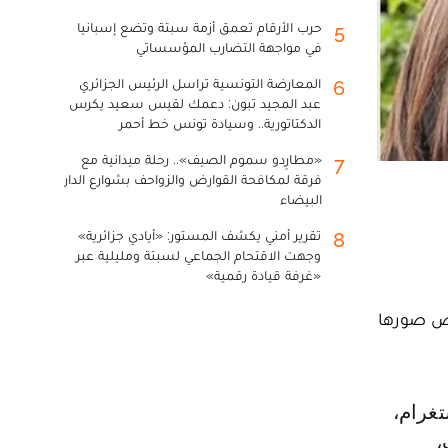
حرب الأرقام تعمق أزمة سبتة وتضع إسبانيا
5
في مواجهة التضارب المؤسساتي
المعارضة التونسية تراسل الرئيس الجزائري
6
عبد المجيد تبون: دعمك لقيس سعيد يكرس
الدكتاتورية.. وسيادة تونس خط أحمر
«مطارِدو سموم الصيف».. رحلة ميدانية مع
7
فرقة لمكافحة القوارض والزواحف بشوارع الدار
البيضاء
تقرير أمني يكشف المستور: «أيادي جزائرية»
8
وجهت الاقتحام الجماعي لسبتة ومليلية عبر
«غرفة قيادة رقمية»
بعض صورها
،