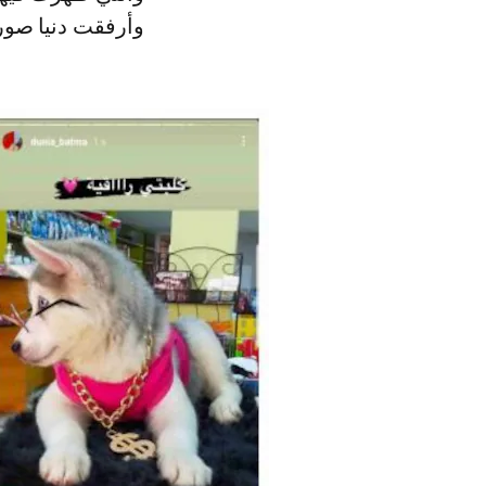
وأرفقت دنيا صور ك