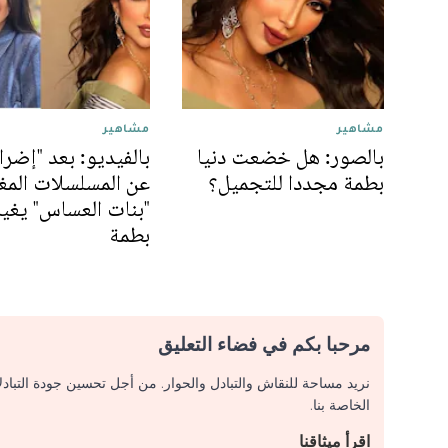
مشاهير
مشاهير
بالصور: هل خضعت دنيا
بالفيديو: بعد "إضراب
بطمة مجددا للتجميل؟
عن المسلسلات المغر
"بنات العساس" يغير
بطمة
مرحبا بكم في فضاء التعليق
نريد مساحة للنقاش والتبادل والحوار. من أجل تحسين جودة التباد
الخاصة بنا.
اقرأ ميثاقنا