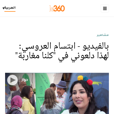
العربية
▾
مشاهير
بالفيديو - ابتسام العروسي:
لهذا دلعوني في "كلنا مغاربة"