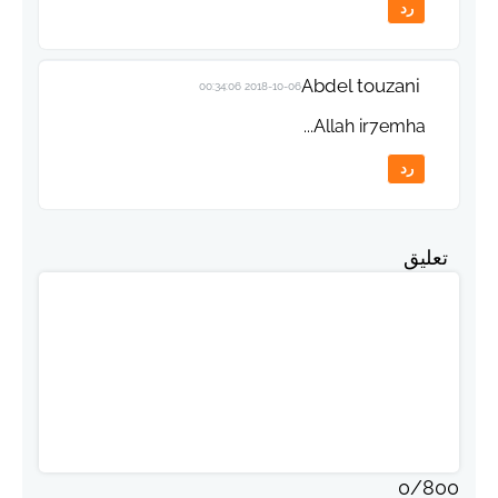
رد
Abdel touzani
2018-10-06 00:34:06
Allah ir7emha...
رد
تعليق
0
/
800