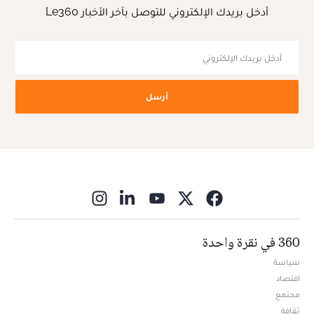
أدخل بريدك الإلكتروني للتوصل بآخر الأخبار Le360
أرسل
ns in new window
360 في نقرة واحدة
سياسة
اقتصاد
مجتمع
ثقافة