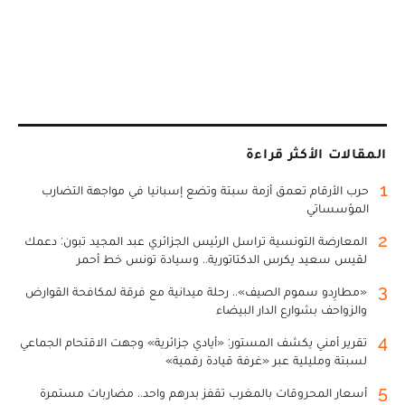
المقالات الأكثر قراءة
1
حرب الأرقام تعمق أزمة سبتة وتضع إسبانيا في مواجهة التضارب
المؤسساتي
2
المعارضة التونسية تراسل الرئيس الجزائري عبد المجيد تبون: دعمك
لقيس سعيد يكرس الدكتاتورية.. وسيادة تونس خط أحمر
3
«مطارِدو سموم الصيف».. رحلة ميدانية مع فرقة لمكافحة القوارض
والزواحف بشوارع الدار البيضاء
4
تقرير أمني يكشف المستور: «أيادي جزائرية» وجهت الاقتحام الجماعي
لسبتة ومليلية عبر «غرفة قيادة رقمية»
5
أسعار المحروقات بالمغرب تقفز بدرهم واحد.. مضاربات مستمرة