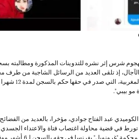
وم شرس إثر نشره للتدوينات المذكورة ومطالبته بسجن
آجال، إذ تلقى العديد من الرسائل الشاجبة من طرف م
ومتابعي الفنانة المغربية، التي صد
و بيبي".
لكوميدي عبد الفتاح جوادي، مؤخرا، بالعديد من الفضائح
ورط في قضية محاولة اغتصاب فتاة والاعتداء الجسدي
طليقته، إذ قضت محكمة "غرونوبل" بفرنسا في حقه 