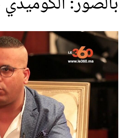
بالصور: الكوميدي ج