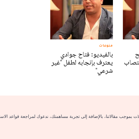
منوعات
ح
بالفيديو: فتاح جوادي
غتصاب
يعترف بإنجابه لطفل "غير
شرعي"
لات بموجب مقالاتنا، بالإضافة إلى تجربة مساهمتك، ندعوك لمراجعة قواعد الاس