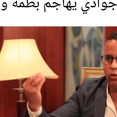
وادي يهاجم بطمة ويصف