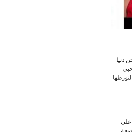
 دنيا
حبي
ر في حقها حكم بالسجن لمدة 12 شهرا لتورطها
 على
بالسجن لـ6 أشهر موقوفة