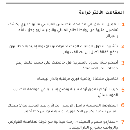
المقالات الأكثر قراءة
1
العميل السابق في مكافحة التجسس الفرنسي ماثيو غديري يكشف
تفاصيل مثيرة عن روابط نظام الملالي والبوليساريو وحزب الله
والجزائر
2
تأشيرة الدخول للولايات المتحدة: مواطنو 30 دولة إفريقية مطالبون
بدفع كفالة تصل إلى 20 ألف دولار
3
أضخم ثلاثة سدود بالمغرب: هل حافظت على نسب ملئها رغم
موجات الحر الصيفية؟
4
تفاصيل منشأة رياضية كبرى مرتقبة بالدار البيضاء
5
حرب الأرقام تعمق أزمة سبتة وتضع إسبانيا في مواجهة التضارب
المؤسساتي
6
المعارضة التونسية تراسل الرئيس الجزائري عبد المجيد تبون: دعمك
لقيس سعيد يكرس الدكتاتورية.. وسيادة تونس خط أحمر
7
«مطارِدو سموم الصيف».. رحلة ميدانية مع فرقة لمكافحة القوارض
والزواحف بشوارع الدار البيضاء