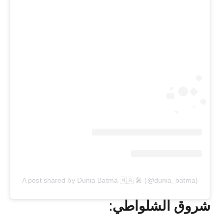
A post shared by Dunia Batma 🇲🇦 🎤 (@dunia_batma)
شروق الشلواطي: