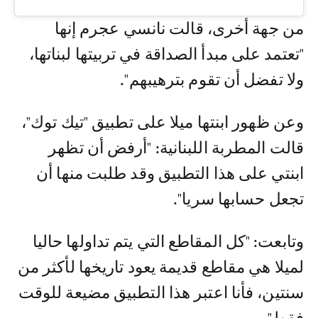
من جهة أخرى، قالت نانسي عجرم إنها
"تعتمد على مبدأ الصداقة في تربيتها لبناتها،
ولا تفضل أن تقوم بترهيبهم".
وعن ظهور ابنتها ميلا على تطبيق "تيك توك"،
قالت المطربة اللبنانية: "أرفض أن تظهر
ابنتي على هذا التطبيق وقد طلبت منها أن
تجعل حسابها سريا".
وتابعت: "كل المقاطع التي يتم تداولها حاليا
لميلا هي مقاطع قديمة يعود تاريخها لأكثر من
سنتين، فأنا اعتبر هذا التطبيق مضيعة للوقت