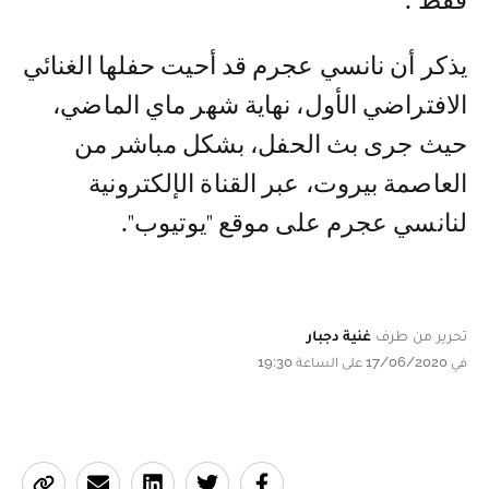
فقط".
يذكر أن نانسي عجرم قد أحيت حفلها الغنائي
الافتراضي الأول، نهاية شهر ماي الماضي،
حيث جرى بث الحفل، بشكل مباشر من
العاصمة بيروت، عبر القناة الإلكترونية
لنانسي عجرم على موقع "يوتيوب".
تحرير من طرف
غنية دجبار
في 17/06/2020 على الساعة 19:30