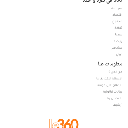
سياسة
اقتصاد
مجتمع
ثقافة
ميديا
Opens in new window
رياضة
مشاهير
دولي
معلومات عنا
من نحن ؟
الأسئلة الأكثر طرحا
للإعلان على موقعنا
بيانات قانونية
للإتصال بنا
أرشيف