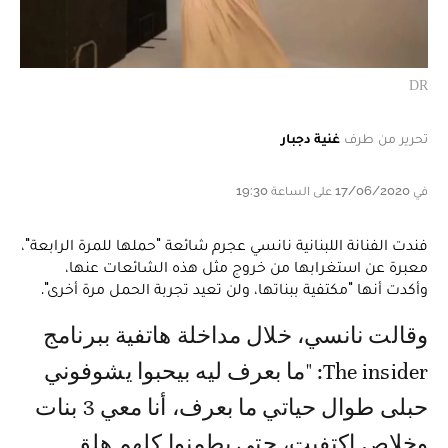
DR
تحرير من طرف
غنية دجبار
في 17/06/2020 على الساعة 19:30
فندت الفنانة اللبنانية نانسي عجرم شائعة "حملها للمرة الرابعة"،
معبرة عن استغرابها من خروج مثل هذه الشائعات عنها،
وأكدت أنها "مكتفية ببناتها، ولن تعيد تجربة الحمل مرة أخرى".
وقالت نانسي، خلال مداخلة هاتفية ببرنامج
The insider: "ما بعرف ليه بيحبوا يشوفوني
حبلى طوال حياتي ما بعرف، أنا معي 3 بنات
وخلاص اكتفيت، حتى يطمنوا كلهم هلق