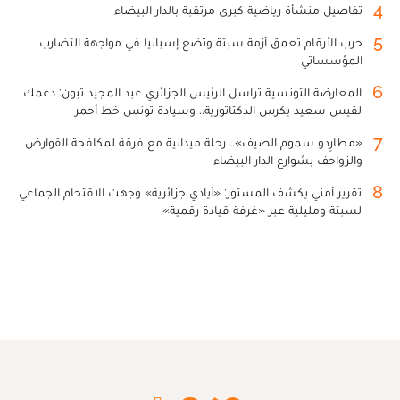
4
تفاصيل منشأة رياضية كبرى مرتقبة بالدار البيضاء
5
حرب الأرقام تعمق أزمة سبتة وتضع إسبانيا في مواجهة التضارب
المؤسساتي
6
المعارضة التونسية تراسل الرئيس الجزائري عبد المجيد تبون: دعمك
لقيس سعيد يكرس الدكتاتورية.. وسيادة تونس خط أحمر
7
«مطارِدو سموم الصيف».. رحلة ميدانية مع فرقة لمكافحة القوارض
والزواحف بشوارع الدار البيضاء
8
تقرير أمني يكشف المستور: «أيادي جزائرية» وجهت الاقتحام الجماعي
لسبتة ومليلية عبر «غرفة قيادة رقمية»