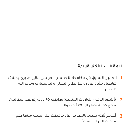
المقالات الأكثر قراءة
1
العميل السابق في مكافحة التجسس الفرنسي ماثيو غديري يكشف
تفاصيل مثيرة عن روابط نظام الملالي والبوليساريو وحزب الله
والجزائر
2
تأشيرة الدخول للولايات المتحدة: مواطنو 30 دولة إفريقية مطالبون
بدفع كفالة تصل إلى 20 ألف دولار
3
أضخم ثلاثة سدود بالمغرب: هل حافظت على نسب ملئها رغم
موجات الحر الصيفية؟