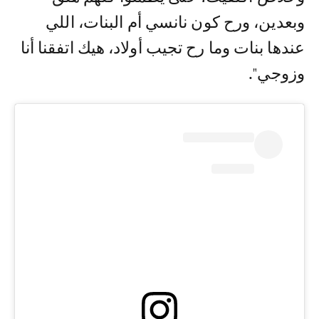
وبعدين، ورح كون نانسي أم البنات، اللي
عندها بنات وما رح تجيب أولاد، هيك اتفقنا أنا
وزوجي".