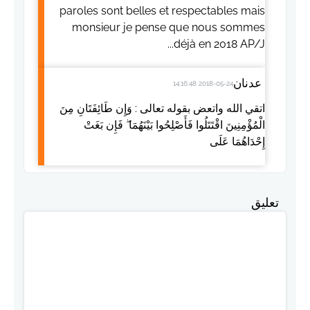
paroles sont belles et respectables mais
monsieur je pense que nous sommes
déjà en 2018 AP/J...
عدنان
2018-05-24 14:16:48
اتقي الله واتعض بقوله تعالى : وَإِن طَائِفَتَانِ مِنَ
الْمُؤْمِنِينَ اقْتَتَلُوا فَأَصْلِحُوا بَيْنَهُمَا ۖ فَإِن بَغَتْ
إِحْدَاهُمَا عَلَى
تعليق