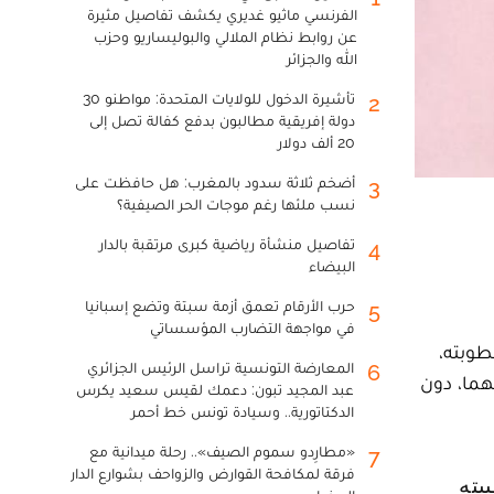
الفرنسي ماثيو غديري يكشف تفاصيل مثيرة
عن روابط نظام الملالي والبوليساريو وحزب
الله والجزائر
تأشيرة الدخول للولايات المتحدة: مواطنو 30
2
دولة إفريقية مطالبون بدفع كفالة تصل إلى
20 ألف دولار
أضخم ثلاثة سدود بالمغرب: هل حافظت على
3
نسب ملئها رغم موجات الحر الصيفية؟
تفاصيل منشأة رياضية كبرى مرتقبة بالدار
4
البيضاء
حرب الأرقام تعمق أزمة سبتة وتضع إسبانيا
5
في مواجهة التضارب المؤسساتي
وبته،
المعارضة التونسية تراسل الرئيس الجزائري
6
هما، دون
عبد المجيد تبون: دعمك لقيس سعيد يكرس
الدكتاتورية.. وسيادة تونس خط أحمر
«مطارِدو سموم الصيف».. رحلة ميدانية مع
7
فرقة لمكافحة القوارض والزواحف بشوارع الدار