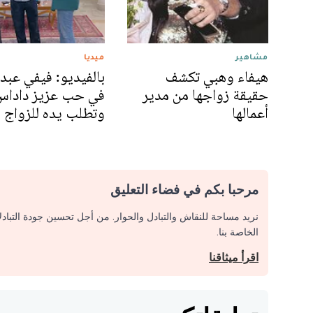
مشاهير
ميديا
هيفاء وهبي تكشف
بالفيديو: فيفي عبده
حقيقة زواجها من مدير
في حب عزيز داداس
أعمالها
وتطلب يده للزواج
مرحبا بكم في فضاء التعليق
نريد مساحة للنقاش والتبادل والحوار. من أجل تحسين جودة التباد
الخاصة بنا.
اقرأ ميثاقنا