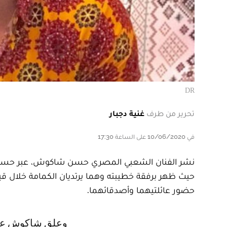
DR
تحرير من طرف
غنية دجبار
في 10/06/2020 على الساعة 17:30
نشر الفنان الشعبي المصري حسن شاكوش، عبر حسابه 
حيث ظهر برفقة خطيبته وهما يرتديان الكمامة خلال قي
حضور عائلتيهما وأصدقائهما.
وعلق شاكوش على الصورة، التي ظهر فيها وهو يرتدي قمصيا أبيضا، وخطيبته