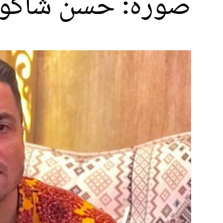
صورة: حسن شاكوش