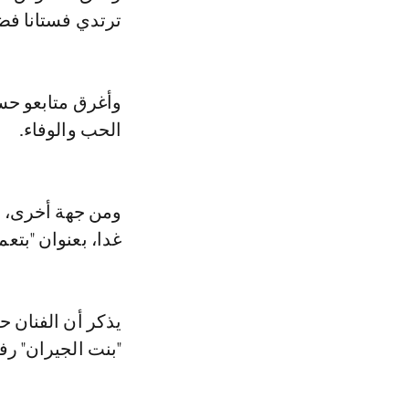
ترتدي فستانا فضيا
وأغرق متابعو حسن
الحب والوفاء.
ومن جهة أخرى، ي
غدا، بعنوان "بتعملي 100 ح
"بنت الجيران" رف