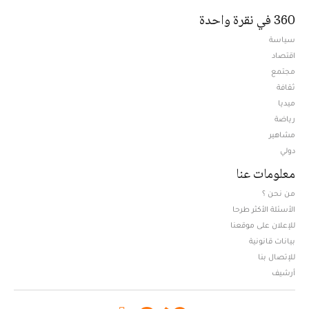
360 في نقرة واحدة
سياسة
اقتصاد
مجتمع
ثقافة
ميديا
Opens in new window
رياضة
مشاهير
دولي
معلومات عنا
من نحن ؟
الأسئلة الأكثر طرحا
للإعلان على موقعنا
بيانات قانونية
للإتصال بنا
أرشيف