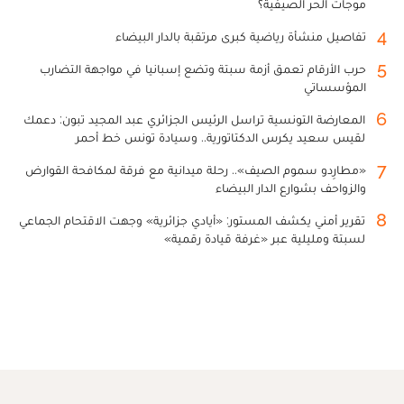
موجات الحر الصيفية؟
4
تفاصيل منشأة رياضية كبرى مرتقبة بالدار البيضاء
5
حرب الأرقام تعمق أزمة سبتة وتضع إسبانيا في مواجهة التضارب
المؤسساتي
6
المعارضة التونسية تراسل الرئيس الجزائري عبد المجيد تبون: دعمك
لقيس سعيد يكرس الدكتاتورية.. وسيادة تونس خط أحمر
7
«مطارِدو سموم الصيف».. رحلة ميدانية مع فرقة لمكافحة القوارض
والزواحف بشوارع الدار البيضاء
8
تقرير أمني يكشف المستور: «أيادي جزائرية» وجهت الاقتحام الجماعي
لسبتة ومليلية عبر «غرفة قيادة رقمية»