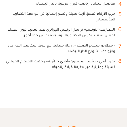
4
تفاصيل منشأة رياضية كبرى مرتقبة بالدار البيضاء
5
حرب الأرقام تعمق أزمة سبتة وتضع إسبانيا في مواجهة التضارب
المؤسساتي
6
المعارضة التونسية تراسل الرئيس الجزائري عبد المجيد تبون: دعمك
لقيس سعيد يكرس الدكتاتورية.. وسيادة تونس خط أحمر
7
«مطارِدو سموم الصيف».. رحلة ميدانية مع فرقة لمكافحة القوارض
والزواحف بشوارع الدار البيضاء
8
تقرير أمني يكشف المستور: «أيادي جزائرية» وجهت الاقتحام الجماعي
لسبتة ومليلية عبر «غرفة قيادة رقمية»