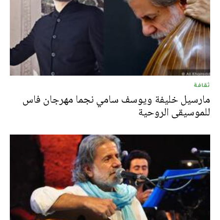
ثقافة
مارسيل خليفة ويوسف سامي نجما مهرجان فاس
للموسيقى الروحية