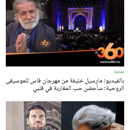
ثقافة
بالفيديو: مارسيل خليفة من مهرجان فاس للموسيقى
الروحية: سأحضن حب المغاربة في قلبي