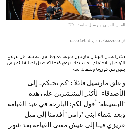
الفنان العربي مارسيل خليفة . DR
في 13/04/2020 على الساعة 12:00
نشر الفنان اللبناني ​مارسيل خليفة​ تعليقا عبر صفحته على موقع
التواصل الاجتماعى فيسبوك يروي فيها تفاصيل إصابة ابنه رامى
بفيروس كورونا وشفائه منه.
وعلق مارسيل قائلا : "كم نحبكم.. إلى
الأصدقاء الأكثر المنتشرين على هذه
"البسيطة" أقول لكم: البارحة في عيد القيامة
وبعد شفاء ابني "رامي" أقدمنا إلى ميل
غريزي فينا إلى عيش معنى القيامة بعد شهر