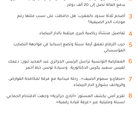
بدفع كفالة تصل إلى 20 ألف دولار
3
أضخم ثلاثة سدود بالمغرب: هل حافظت على نسب ملئها رغم
موجات الحر الصيفية؟
4
تفاصيل منشأة رياضية كبرى مرتقبة بالدار البيضاء
5
حرب الأرقام تعمق أزمة سبتة وتضع إسبانيا في مواجهة التضارب
المؤسساتي
6
المعارضة التونسية تراسل الرئيس الجزائري عبد المجيد تبون: دعمك
لقيس سعيد يكرس الدكتاتورية.. وسيادة تونس خط أحمر
7
«مطارِدو سموم الصيف».. رحلة ميدانية مع فرقة لمكافحة القوارض
والزواحف بشوارع الدار البيضاء
8
تقرير أمني يكشف المستور: «أيادي جزائرية» وجهت الاقتحام الجماعي
لسبتة ومليلية عبر «غرفة قيادة رقمية»