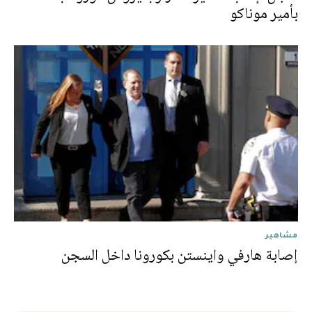
بأمير موناكو
مشاهير
إصابة هارفي واينستن بكورونا داخل السجن