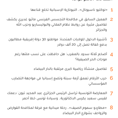
1
«نوكليو ناسيونال».. النيونازية الإسبانية تخلع قناعها
2
العميل السابق في مكافحة التجسس الفرنسي ماثيو غديري يكشف
تفاصيل مثيرة عن روابط نظام الملالي والبوليساريو وحزب الله
والجزائر
3
تأشيرة الدخول للولايات المتحدة: مواطنو 30 دولة إفريقية مطالبون
بدفع كفالة تصل إلى 20 ألف دولار
4
أضخم ثلاثة سدود بالمغرب: هل حافظت على نسب ملئها رغم
موجات الحر الصيفية؟
5
تفاصيل منشأة رياضية كبرى مرتقبة بالدار البيضاء
6
حرب الأرقام تعمق أزمة سبتة وتضع إسبانيا في مواجهة التضارب
المؤسساتي
7
المعارضة التونسية تراسل الرئيس الجزائري عبد المجيد تبون: دعمك
لقيس سعيد يكرس الدكتاتورية.. وسيادة تونس خط أحمر
8
«مطارِدو سموم الصيف».. رحلة ميدانية مع فرقة لمكافحة القوارض
والزواحف بشوارع الدار البيضاء