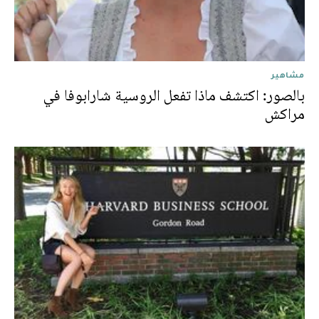
مشاهير
بالصور: اكتشف ماذا تفعل الروسية شارابوفا في
مراكش