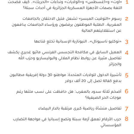
1
«أوت» و«أغسطس» و«الولايات» ونداءات «الحريك».. كيف فضحت
اللغة بصمات الأجهزة العسكرية الجزائرية في أحداث سبتة؟
2
رسوم «التوقيت الميسر» تشعل فتيل الاحتقان بالجامعات
المغربية.. الطلبة الموظفون يرفضون ورؤساء الجامعات يدافعون
عن استقلاليتهم المالية
3
«نوكليو ناسيونال».. النيونازية الإسبانية تخلع قناعها
4
العميل السابق في مكافحة التجسس الفرنسي ماثيو غديري يكشف
تفاصيل مثيرة عن روابط نظام الملالي والبوليساريو وحزب الله
والجزائر
5
تأشيرة الدخول للولايات المتحدة: مواطنو 30 دولة إفريقية مطالبون
بدفع كفالة تصل إلى 20 ألف دولار
6
أضخم ثلاثة سدود بالمغرب: هل حافظت على نسب ملئها رغم
موجات الحر الصيفية؟
7
تفاصيل منشأة رياضية كبرى مرتقبة بالدار البيضاء
8
حرب الأرقام تعمق أزمة سبتة وتضع إسبانيا في مواجهة التضارب
المؤسساتي