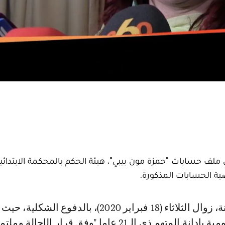
ف حسابات "حمزة مون بيبي"، هيئة الحكم بالمحكمة الابتدائية
ضية الحسابات المذكورة.
في الدعوى العمومية بإدانة المتهم ذي الـ21 عاما "وفق قرار الإحا