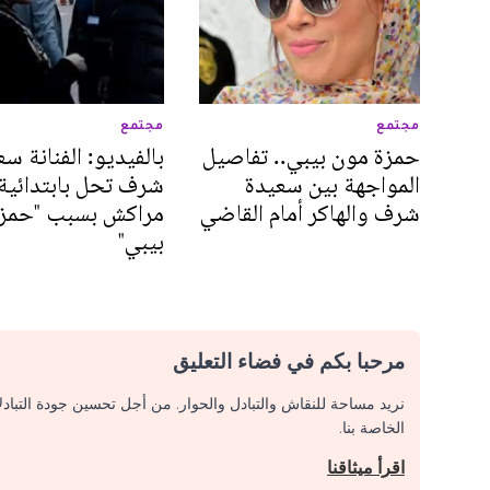
مجتمع
مجتمع
حمزة مون بيبي.. تفاصيل
بالفيديو: الفنانة س
المواجهة بين سعيدة
شرف تحل بابتدائية
شرف والهاكر أمام القاضي
مراكش بسبب "حمز
بيبي"
مرحبا بكم في فضاء التعليق
نريد مساحة للنقاش والتبادل والحوار. من أجل تحسين جودة التباد
الخاصة بنا.
اقرأ ميثاقنا