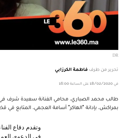
DR
تحرير من طرف
فاطمة الكرزابي
في 18/02/2020 على الساعة 16:00
طالب محمد الصباري، محامي الفنانة سعيدة شرف في مل
بمراكش، بإدانة "الهاكر" أسامة العجمي، المتابع في ق
وتقدم دفاع الفنانة، زوال الثلاثاء (18 فبراير 2020)، بالدفوع الشكلية، حيث طالب