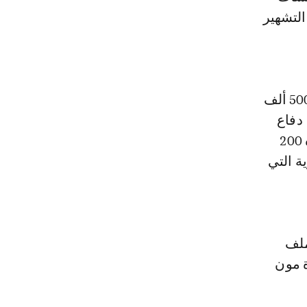
التشهير
وفي الدعوة المدنية التابعة، طالب المحامي بتعويض مادي للفنانة قيمته 500 ألف
دفاع
المركز المغربي لحقوق الإنسان المشتكي في الملف أيضا، بتعويض قدره 200
نوية التي
ملف
ة مون