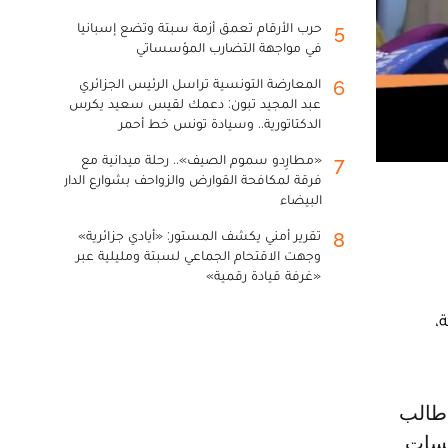
حرب الأرقام تعمق أزمة سبتة وتضع إسبانيا
5
في مواجهة التضارب المؤسساتي
المعارضة التونسية تراسل الرئيس الجزائري
6
عبد المجيد تبون: دعمك لقيس سعيد يكرس
الدكتاتورية.. وسيادة تونس خط أحمر
«مطارِدو سموم الصيف».. رحلة ميدانية مع
7
فرقة لمكافحة القوارض والزواحف بشوارع الدار
البيضاء
تقرير أمني يكشف المستور: «أيادي جزائرية»
8
وجهت الاقتحام الجماعي لسبتة ومليلية عبر
«غرفة قيادة رقمية»
،
لة وملتمسات