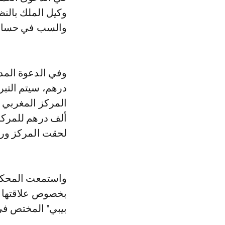
وكيل الملك بالنظ
والسب في حسابا
درهم، سيتم التب
لحقت المركز ورئ
واستمعت المحكمة
بخصوص علاقتها ب
بيبي" المختص في 