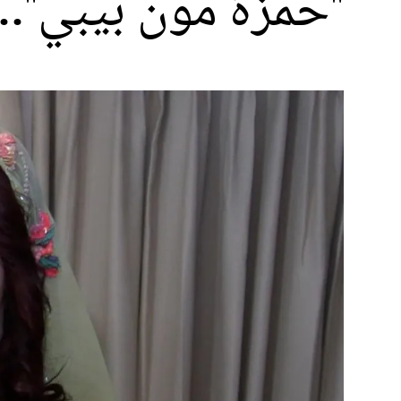
"حمزة مون بيبي".