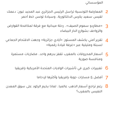
المؤسساتي
2
المعارضة التونسية تراسل الرئيس الجزائري عبد المجيد تبون: دعمك
لقيس سعيد يكرس الدكتاتورية.. وسيادة تونس خط أحمر
3
«مطارِدو سموم الصيف».. رحلة ميدانية مع فرقة لمكافحة القوارض
والزواحف بشوارع الدار البيضاء
4
تقرير أمني يكشف المستور: «أيادي جزائرية» وجهت الاقتحام الجماعي
لسبتة ومليلية عبر «غرفة قيادة رقمية»
5
أسعار المحروقات بالمغرب تقفز بدرهم واحد.. مضاربات مستمرة
ومنافسة صورية
6
تغييرات كبرى في تأشيرات الولايات المتحدة الأمريكية بإفريقيا
7
أفضل 5 مسارات جوية بإفريقيا وأكثرها ازدحاما
8
رغم تراجع أسعار الذهب عالميا.. لماذا يخيم الركود على سوق المعدن
النفيس بالمغرب؟