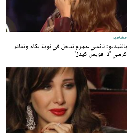
مشاهير
بالفيديو: نانسي عجرم تدخل في نوبة بكاء وتغادر
كرسي "ذا فويس كيدز"