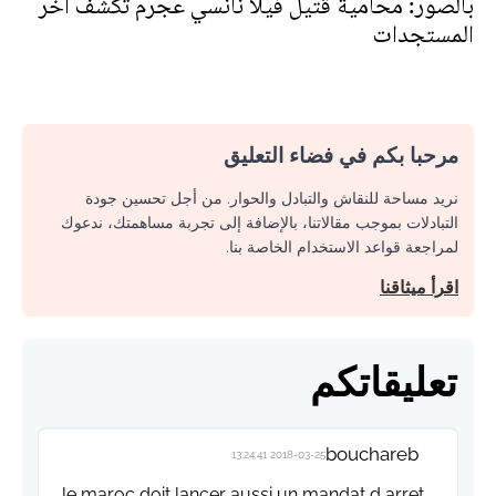
بالصور: محامية قتيل فيلا نانسي عجرم تكشف آخر
المستجدات
مرحبا بكم في فضاء التعليق
نريد مساحة للنقاش والتبادل والحوار. من أجل تحسين جودة
التبادلات بموجب مقالاتنا، بالإضافة إلى تجربة مساهمتك، ندعوك
لمراجعة قواعد الاستخدام الخاصة بنا.
اقرأ ميثاقنا
تعليقاتكم
bouchareb
2018-03-25 13:24:41
le maroc doit lancer aussi un mandat d arret