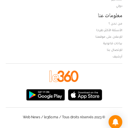
دولي
معلومات عنا
من نحن ؟
الأسئلة الأكثر طرحا
للإعلان على موقعنا
بيانات قانونية
للإتصال بنا
أرشيف
© Web News / le360.ma / Tous droits réservés 2023