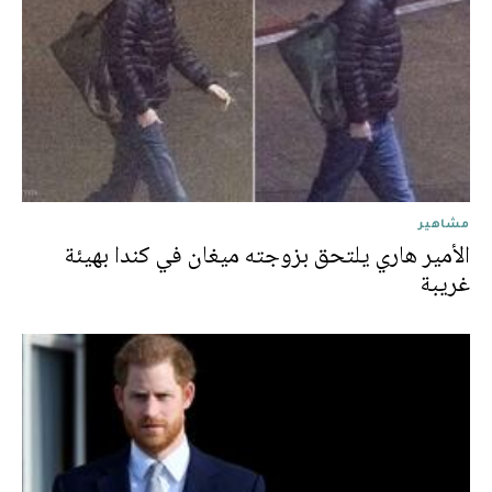
مشاهير
الأمير هاري يلتحق بزوجته ميغان في كندا بهيئة
غريبة