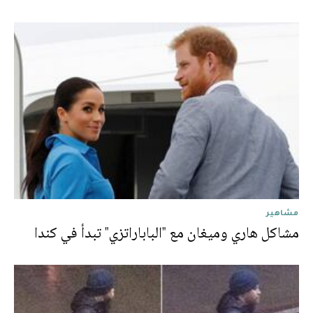
مشاهير
مشاكل هاري وميغان مع "الباباراتزي" تبدأ في كندا