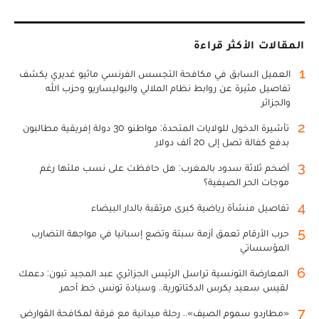
المقالات الأكثر قراءة
1
العميل السابق في مكافحة التجسس الفرنسي ماثيو غديري يكشف
تفاصيل مثيرة عن روابط نظام الملالي والبوليساريو وحزب الله
والجزائر
2
تأشيرة الدخول للولايات المتحدة: مواطنو 30 دولة إفريقية مطالبون
بدفع كفالة تصل إلى 20 ألف دولار
3
أضخم ثلاثة سدود بالمغرب: هل حافظت على نسب ملئها رغم
موجات الحر الصيفية؟
4
تفاصيل منشأة رياضية كبرى مرتقبة بالدار البيضاء
5
حرب الأرقام تعمق أزمة سبتة وتضع إسبانيا في مواجهة التضارب
المؤسساتي
6
المعارضة التونسية تراسل الرئيس الجزائري عبد المجيد تبون: دعمك
لقيس سعيد يكرس الدكتاتورية.. وسيادة تونس خط أحمر
7
«مطارِدو سموم الصيف».. رحلة ميدانية مع فرقة لمكافحة القوارض