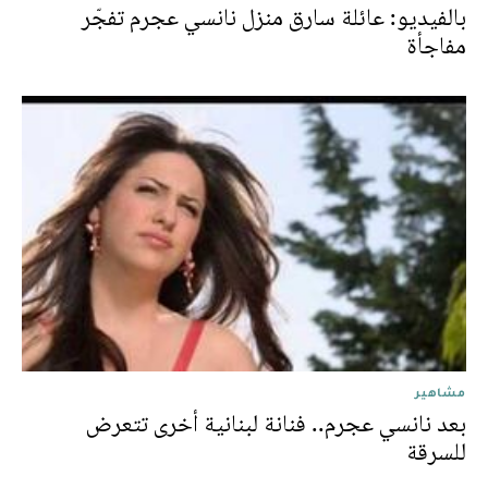
بالفيديو: عائلة سارق منزل نانسي عجرم تفجّر
مفاجأة
مشاهير
بعد نانسي عجرم.. فنانة لبنانية أخرى تتعرض
للسرقة