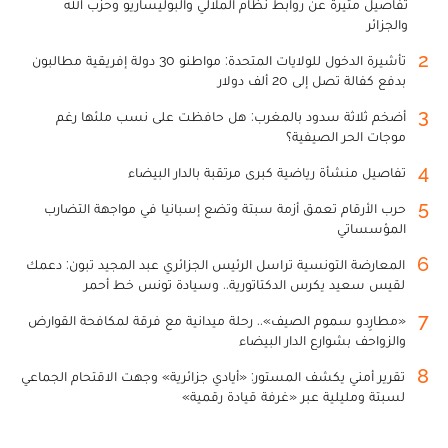
تفاصيل مثيرة عن روابط نظام الملالي والبوليساريو وحزب الله
والجزائر
2
تأشيرة الدخول للولايات المتحدة: مواطنو 30 دولة إفريقية مطالبون
بدفع كفالة تصل إلى 20 ألف دولار
3
أضخم ثلاثة سدود بالمغرب: هل حافظت على نسب ملئها رغم
موجات الحر الصيفية؟
4
تفاصيل منشأة رياضية كبرى مرتقبة بالدار البيضاء
5
حرب الأرقام تعمق أزمة سبتة وتضع إسبانيا في مواجهة التضارب
المؤسساتي
6
المعارضة التونسية تراسل الرئيس الجزائري عبد المجيد تبون: دعمك
لقيس سعيد يكرس الدكتاتورية.. وسيادة تونس خط أحمر
7
«مطارِدو سموم الصيف».. رحلة ميدانية مع فرقة لمكافحة القوارض
والزواحف بشوارع الدار البيضاء
8
تقرير أمني يكشف المستور: «أيادي جزائرية» وجهت الاقتحام الجماعي
لسبتة ومليلية عبر «غرفة قيادة رقمية»