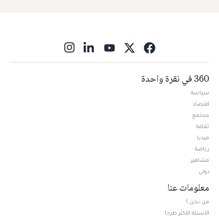
ns in new window
360 في نقرة واحدة
سياسة
اقتصاد
مجتمع
ثقافة
ميديا
Opens in new window
رياضة
مشاهير
دولي
معلومات عنا
من نحن ؟
الأسئلة الأكثر طرحا