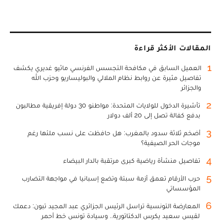
المقالات الأكثر قراءة
1
العميل السابق في مكافحة التجسس الفرنسي ماثيو غديري يكشف
تفاصيل مثيرة عن روابط نظام الملالي والبوليساريو وحزب الله
والجزائر
2
تأشيرة الدخول للولايات المتحدة: مواطنو 30 دولة إفريقية مطالبون
بدفع كفالة تصل إلى 20 ألف دولار
3
أضخم ثلاثة سدود بالمغرب: هل حافظت على نسب ملئها رغم
موجات الحر الصيفية؟
4
تفاصيل منشأة رياضية كبرى مرتقبة بالدار البيضاء
5
حرب الأرقام تعمق أزمة سبتة وتضع إسبانيا في مواجهة التضارب
المؤسساتي
6
المعارضة التونسية تراسل الرئيس الجزائري عبد المجيد تبون: دعمك
لقيس سعيد يكرس الدكتاتورية.. وسيادة تونس خط أحمر