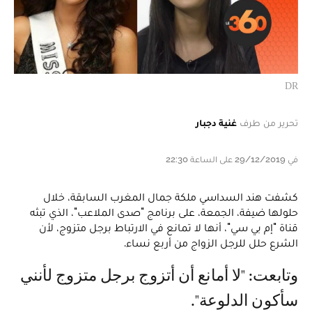
DR
تحرير من طرف
غنية دجبار
في 29/12/2019 على الساعة 22:30
كشفت هند السداسي ملكة جمال المغرب السابقة، خلال
حلولها ضيفة، الجمعة، على برنامج "صدى الملاعب"، الذي تبثه
قناة "إم بي سي"، أنها لا تمانع في الارتباط برجل متزوج، لأن
الشرع حلل للرجل الزواج من أربع نساء.
وتابعت: "لا أمانع أن أتزوج برجل متزوج لأنني
سأكون الدلوعة".